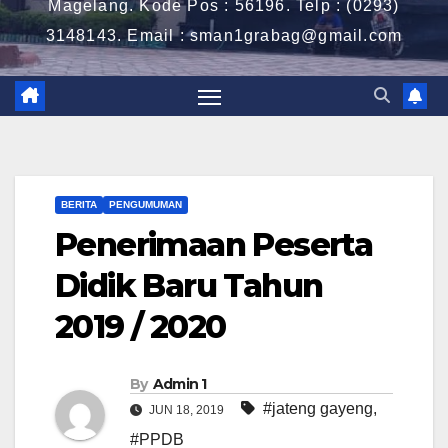
Magelang. Kode Pos : 56196. Telp : (0293)
3148143. Email : sman1grabag@gmail.com
BERITA
PENGUMUMAN
Penerimaan Peserta
Didik Baru Tahun
2019 / 2020
By
Admin 1
#jateng gayeng
,
JUN 18, 2019
#PPDB