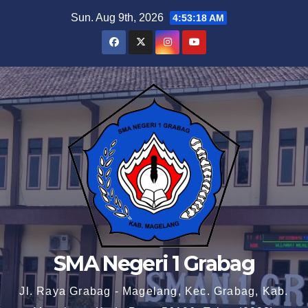
Skip
Sun. Aug 9th, 2026
4:53:19 AM
to
content
SMA Negeri 1 Grabag
Jl. Raya Grabag - Magelang, Kec. Grabag, Kab.