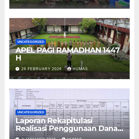
UNCATEGORIZED
APEL PAGI RAMADHAN 1447
H
26 FEBRUARY 2026
HUMAS
UNCATEGORIZED
Laporan Rekapitulasi
Realisasi Penggunaan Dana
BOS Reguler Tahap 2 Tahun