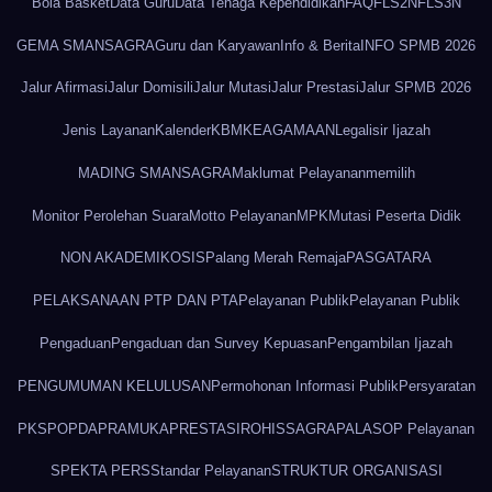
Bola Basket
Data Guru
Data Tenaga Kependidikan
FAQ
FLS2N
FLS3N
GEMA SMANSAGRA
Guru dan Karyawan
Info & Berita
INFO SPMB 2026
Jalur Afirmasi
Jalur Domisili
Jalur Mutasi
Jalur Prestasi
Jalur SPMB 2026
Jenis Layanan
Kalender
KBM
KEAGAMAAN
Legalisir Ijazah
MADING SMANSAGRA
Maklumat Pelayanan
memilih
Monitor Perolehan Suara
Motto Pelayanan
MPK
Mutasi Peserta Didik
NON AKADEMIK
OSIS
Palang Merah Remaja
PASGATARA
PELAKSANAAN PTP DAN PTA
Pelayanan Publik
Pelayanan Publik
Pengaduan
Pengaduan dan Survey Kepuasan
Pengambilan Ijazah
PENGUMUMAN KELULUSAN
Permohonan Informasi Publik
Persyaratan
PKS
POPDA
PRAMUKA
PRESTASI
ROHIS
SAGRAPALA
SOP Pelayanan
SPEKTA PERS
Standar Pelayanan
STRUKTUR ORGANISASI