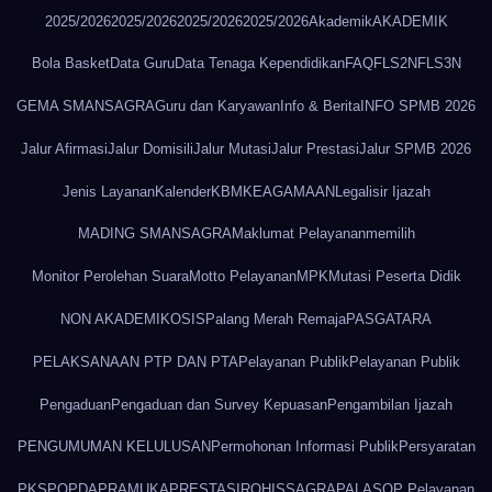
2025/2026
2025/2026
2025/2026
2025/2026
Akademik
AKADEMIK
Bola Basket
Data Guru
Data Tenaga Kependidikan
FAQ
FLS2N
FLS3N
GEMA SMANSAGRA
Guru dan Karyawan
Info & Berita
INFO SPMB 2026
Jalur Afirmasi
Jalur Domisili
Jalur Mutasi
Jalur Prestasi
Jalur SPMB 2026
Jenis Layanan
Kalender
KBM
KEAGAMAAN
Legalisir Ijazah
MADING SMANSAGRA
Maklumat Pelayanan
memilih
Monitor Perolehan Suara
Motto Pelayanan
MPK
Mutasi Peserta Didik
NON AKADEMIK
OSIS
Palang Merah Remaja
PASGATARA
PELAKSANAAN PTP DAN PTA
Pelayanan Publik
Pelayanan Publik
Pengaduan
Pengaduan dan Survey Kepuasan
Pengambilan Ijazah
PENGUMUMAN KELULUSAN
Permohonan Informasi Publik
Persyaratan
PKS
POPDA
PRAMUKA
PRESTASI
ROHIS
SAGRAPALA
SOP Pelayanan