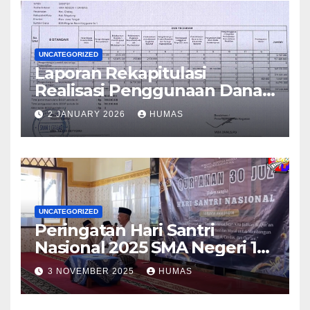
UNCATEGORIZED
Laporan Rekapitulasi
Realisasi Penggunaan Dana
BOS Reguler Tahap 2 Tahun
2 JANUARY 2026
HUMAS
2025
UNCATEGORIZED
Peringatan Hari Santri
Nasional 2025 SMA Negeri 1
Grabag
3 NOVEMBER 2025
HUMAS