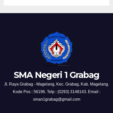
SMA Negeri 1 Grabag
Jl. Raya Grabag - Magelang, Kec. Grabag, Kab. Magelang.
Kode Pos : 56196. Telp : (0293) 3148143. Email :
sman1grabag@gmail.com