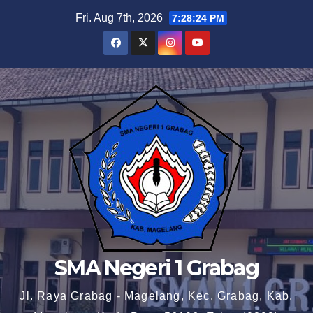
Skip
Fri. Aug 7th, 2026
7:28:24 PM
to
content
SMA Negeri 1 Grabag
Jl. Raya Grabag - Magelang, Kec. Grabag, Kab.