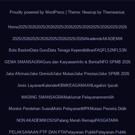
Proudly powered by WordPress
|
Theme: Newsup by
Themeansar
.
Home
2025/2026
2025/2026
2025/2026
2025/2026
2025/2026
2025/2026
2025/2026
2025/2026
2025/2026
2025/2026
Akademik
AKADEMIK
Bola Basket
Data Guru
Data Tenaga Kependidikan
FAQ
FLS2N
FLS3N
GEMA SMANSAGRA
Guru dan Karyawan
Info & Berita
INFO SPMB 2026
Jalur Afirmasi
Jalur Domisili
Jalur Mutasi
Jalur Prestasi
Jalur SPMB 2026
Jenis Layanan
Kalender
KBM
KEAGAMAAN
Legalisir Ijazah
MADING SMANSAGRA
Maklumat Pelayanan
memilih
Monitor Perolehan Suara
Motto Pelayanan
MPK
Mutasi Peserta Didik
NON AKADEMIK
OSIS
Palang Merah Remaja
PASGATARA
PELAKSANAAN PTP DAN PTA
Pelayanan Publik
Pelayanan Publik