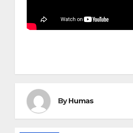
Post
navigation
By
Humas