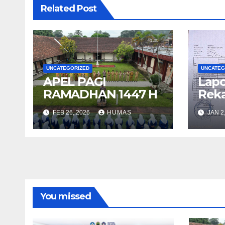
Related Post
UNCATEGORIZED
UNCATEG
APEL PAGI
Lap
RAMADHAN 1447 H
Reka
Real
FEB 26, 2026
HUMAS
JAN 2
Pen
BOS 
2 Ta
You missed