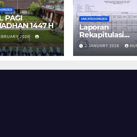
GORIZED
L PAGI
UNCATEGORIZED
ADHAN 1447 H
Laporan
Rekapitulasi
FEBRUARY 2026
Realisasi
2 JANUARY 2026
HU
Penggunaan D
BOS Reguler T
2 Tahun 2025