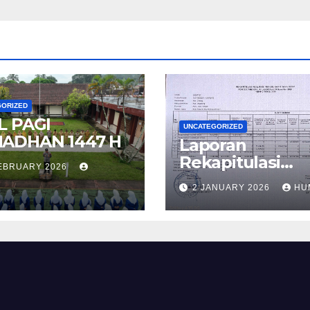
GORIZED
L PAGI
UNCATEGORIZED
ADHAN 1447 H
Laporan
Rekapitulasi
FEBRUARY 2026
Realisasi
2 JANUARY 2026
HU
Penggunaan D
BOS Reguler T
2 Tahun 2025