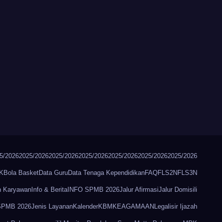
5/2026
2025/2026
2025/2026
2025/2026
2025/2026
2025/2026
2025/2026
K
Bola Basket
Data Guru
Data Tenaga Kependidikan
FAQ
FLS2N
FLS3N
n Karyawan
Info & Berita
INFO SPMB 2026
Jalur Afirmasi
Jalur Domisili
 SPMB 2026
Jenis Layanan
Kalender
KBM
KEAGAMAAN
Legalisir Ijazah