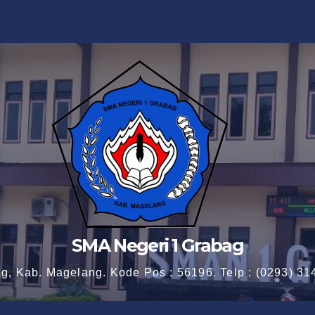
SMA Negeri 1 Grabag
ag, Kab. Magelang. Kode Pos : 56196. Telp : (0293) 