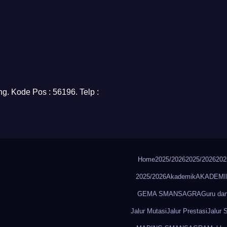
g. Kode Pos : 56196. Telp :
Home
2025/2026
2025/2026
202
2025/2026
Akademik
AKADEMI
GEMA SMANSAGRA
Guru da
Jalur Mutasi
Jalur Prestasi
Jalur