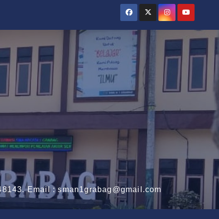
3148143. Email : sman1grabag@gmail.com