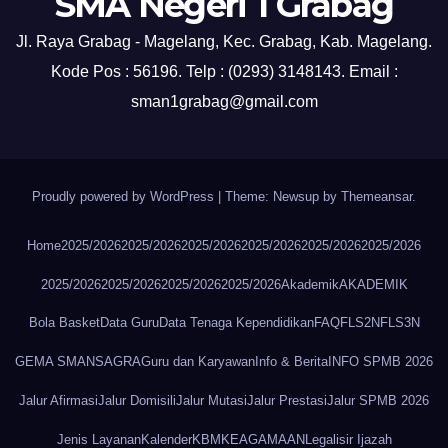
SMA Negeri 1 Grabag
Jl. Raya Grabag - Magelang, Kec. Grabag, Kab. Magelang.
Kode Pos : 56196. Telp : (0293) 3148143. Email :
sman1grabag@gmail.com
Proudly powered by WordPress
|
Theme: Newsup by
Themeansar
.
Home
2025/2026
2025/2026
2025/2026
2025/2026
2025/2026
2025/2026
2025/2026
2025/2026
2025/2026
2025/2026
Akademik
AKADEMIK
Bola Basket
Data Guru
Data Tenaga Kependidikan
FAQ
FLS2N
FLS3N
GEMA SMANSAGRA
Guru dan Karyawan
Info & Berita
INFO SPMB 2026
Jalur Afirmasi
Jalur Domisili
Jalur Mutasi
Jalur Prestasi
Jalur SPMB 2026
Jenis Layanan
Kalender
KBM
KEAGAMAAN
Legalisir Ijazah