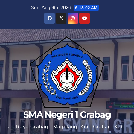
Skip
Sun. Aug 9th, 2026
9:13:03 AM
to
content
SMA Negeri 1 Grabag
Jl. Raya Grabag - Magelang, Kec. Grabag, Kab.