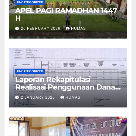
UNCATEGORIZED
APEL PAGI RAMADHAN 1447
H
26 FEBRUARY 2026
HUMAS
UNCATEGORIZED
Laporan Rekapitulasi
Realisasi Penggunaan Dana
BOS Reguler Tahap 2 Tahun
2 JANUARY 2026
HUMAS
2025