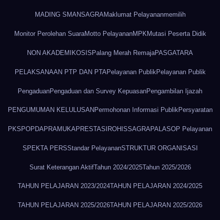
MADING SMANSAGRA
Maklumat Pelayanan
memilih
Monitor Perolehan Suara
Motto Pelayanan
MPK
Mutasi Peserta Didik
NON AKADEMIK
OSIS
Palang Merah Remaja
PASGATARA
PELAKSANAAN PTP DAN PTA
Pelayanan Publik
Pelayanan Publik
Pengaduan
Pengaduan dan Survey Kepuasan
Pengambilan Ijazah
PENGUMUMAN KELULUSAN
Permohonan Informasi Publik
Persyaratan
PKS
POPDA
PRAMUKA
PRESTASI
ROHIS
SAGRAPALA
SOP Pelayanan
SPEKTA PERS
Standar Pelayanan
STRUKTUR ORGANISASI
Surat Keterangan Aktif
Tahun 2024/2025
Tahun 2025/2026
TAHUN PELAJARAN 2023/2024
TAHUN PELAJARAN 2024/2025
TAHUN PELAJARAN 2025/2026
TAHUN PELAJARAN 2025/2026