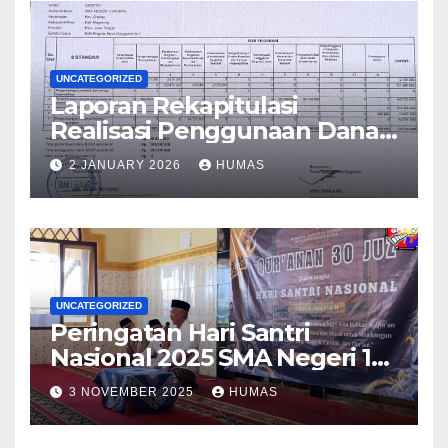
UNCATEGORIZED
Laporan Rekapitulasi
Realisasi Penggunaan Dana
BOS Reguler Tahap 2 Tahun
2 JANUARY 2026
HUMAS
2025
UNCATEGORIZED
Peringatan Hari Santri
Nasional 2025 SMA Negeri 1
Grabag
3 NOVEMBER 2025
HUMAS