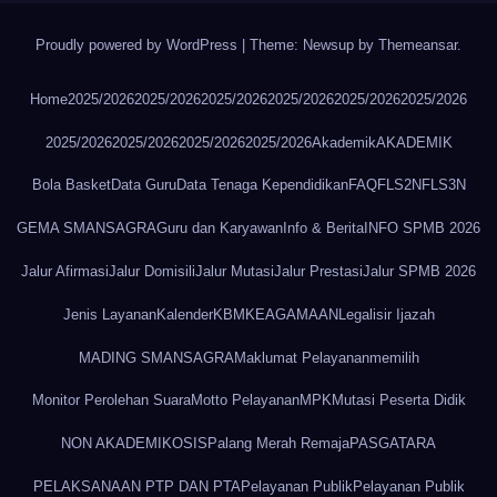
Proudly powered by WordPress
|
Theme: Newsup by
Themeansar
.
Home
2025/2026
2025/2026
2025/2026
2025/2026
2025/2026
2025/2026
2025/2026
2025/2026
2025/2026
2025/2026
Akademik
AKADEMIK
Bola Basket
Data Guru
Data Tenaga Kependidikan
FAQ
FLS2N
FLS3N
GEMA SMANSAGRA
Guru dan Karyawan
Info & Berita
INFO SPMB 2026
Jalur Afirmasi
Jalur Domisili
Jalur Mutasi
Jalur Prestasi
Jalur SPMB 2026
Jenis Layanan
Kalender
KBM
KEAGAMAAN
Legalisir Ijazah
MADING SMANSAGRA
Maklumat Pelayanan
memilih
Monitor Perolehan Suara
Motto Pelayanan
MPK
Mutasi Peserta Didik
NON AKADEMIK
OSIS
Palang Merah Remaja
PASGATARA
PELAKSANAAN PTP DAN PTA
Pelayanan Publik
Pelayanan Publik