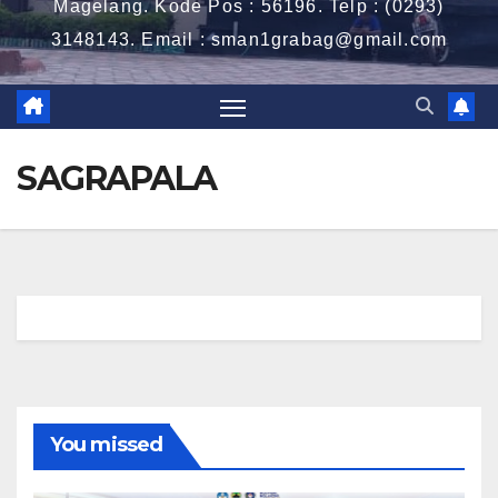
Magelang. Kode Pos : 56196. Telp : (0293)
3148143. Email : sman1grabag@gmail.com
SAGRAPALA
You missed