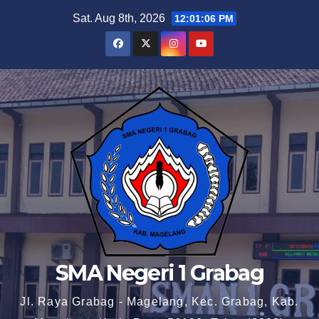
Skip
Sat. Aug 8th, 2026
12:01:06 PM
to
content
SMA Negeri 1 Grabag
Jl. Raya Grabag - Magelang, Kec. Grabag, Kab.