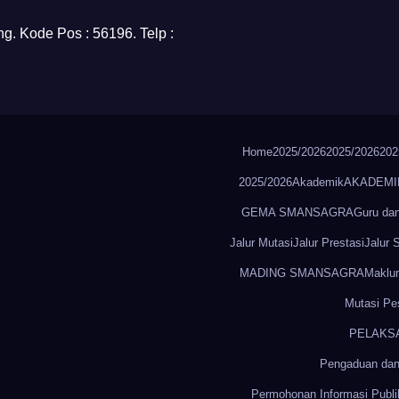
g. Kode Pos : 56196. Telp :
Home
2025/2026
2025/2026
202
2025/2026
Akademik
AKADEMI
GEMA SMANSAGRA
Guru da
Jalur Mutasi
Jalur Prestasi
Jalur
MADING SMANSAGRA
Maklu
Mutasi Pes
PELAKS
Pengaduan dan
Permohonan Informasi Publi