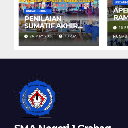
UNCATE
APE
UNCATEGORIZED
RAM
PENILAIAN
SUMATIF AKHIR
26 
TAHUN 2025/2026
26 MAY 2026
HUMAS
HUMAS