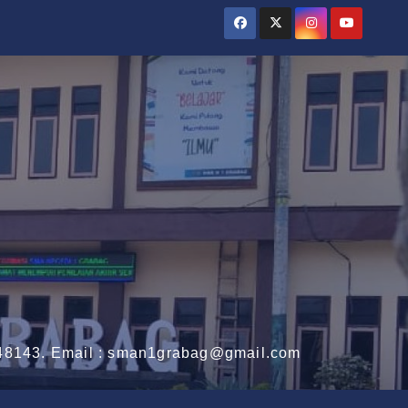
3148143. Email : sman1grabag@gmail.com