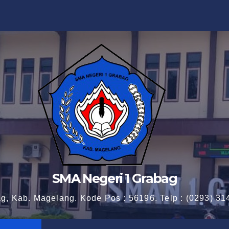
SMA Negeri 1 Grabag
ag, Kab. Magelang. Kode Pos : 56196. Telp : (0293) 