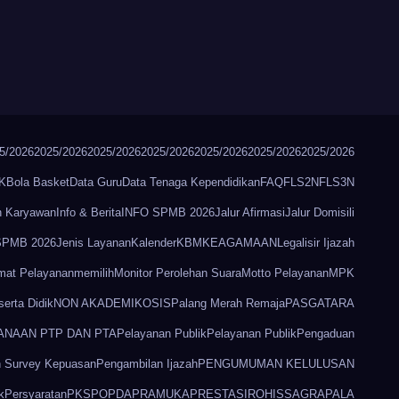
5/2026
2025/2026
2025/2026
2025/2026
2025/2026
2025/2026
2025/2026
K
Bola Basket
Data Guru
Data Tenaga Kependidikan
FAQ
FLS2N
FLS3N
n Karyawan
Info & Berita
INFO SPMB 2026
Jalur Afirmasi
Jalur Domisili
 SPMB 2026
Jenis Layanan
Kalender
KBM
KEAGAMAAN
Legalisir Ijazah
mat Pelayanan
memilih
Monitor Perolehan Suara
Motto Pelayanan
MPK
erta Didik
NON AKADEMIK
OSIS
Palang Merah Remaja
PASGATARA
ANAAN PTP DAN PTA
Pelayanan Publik
Pelayanan Publik
Pengaduan
 Survey Kepuasan
Pengambilan Ijazah
PENGUMUMAN KELULUSAN
k
Persyaratan
PKS
POPDA
PRAMUKA
PRESTASI
ROHIS
SAGRAPALA