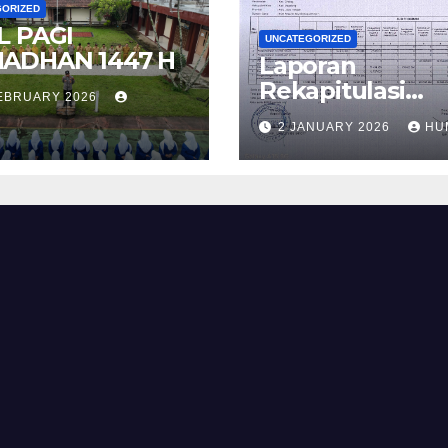
GORIZED
L PAGI
UNCATEGORIZED
ADHAN 1447 H
Laporan
Rekapitulasi
FEBRUARY 2026
Realisasi
2 JANUARY 2026
HU
Penggunaan D
BOS Reguler T
2 Tahun 2025