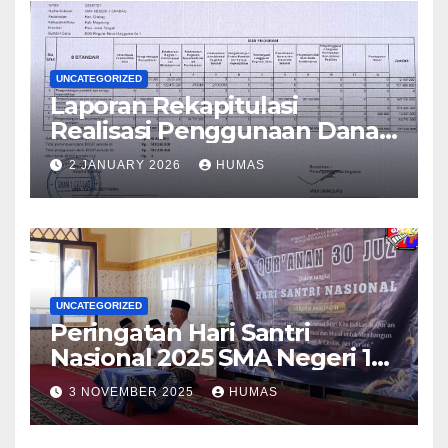
UNCATEGORIZED
Laporan Rekapitulasi
Realisasi Penggunaan Dana
BOS Reguler Tahap 2 Tahun
2 JANUARY 2026
HUMAS
2025
UNCATEGORIZED
Peringatan Hari Santri
Nasional 2025 SMA Negeri 1
Grabag
3 NOVEMBER 2025
HUMAS