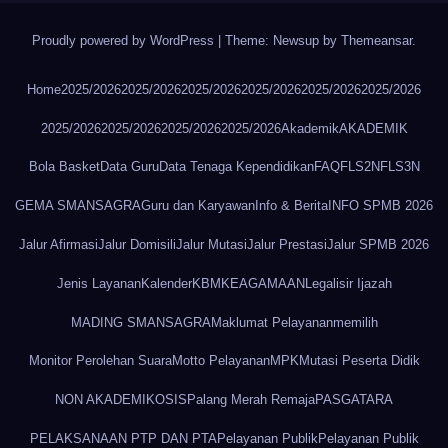
Proudly powered by WordPress
|
Theme: Newsup by
Themeansar
.
Home
2025/2026
2025/2026
2025/2026
2025/2026
2025/2026
2025/2026
2025/2026
2025/2026
2025/2026
2025/2026
Akademik
AKADEMIK
Bola Basket
Data Guru
Data Tenaga Kependidikan
FAQ
FLS2N
FLS3N
GEMA SMANSAGRA
Guru dan Karyawan
Info & Berita
INFO SPMB 2026
Jalur Afirmasi
Jalur Domisili
Jalur Mutasi
Jalur Prestasi
Jalur SPMB 2026
Jenis Layanan
Kalender
KBM
KEAGAMAAN
Legalisir Ijazah
MADING SMANSAGRA
Maklumat Pelayanan
memilih
Monitor Perolehan Suara
Motto Pelayanan
MPK
Mutasi Peserta Didik
NON AKADEMIK
OSIS
Palang Merah Remaja
PASGATARA
PELAKSANAAN PTP DAN PTA
Pelayanan Publik
Pelayanan Publik