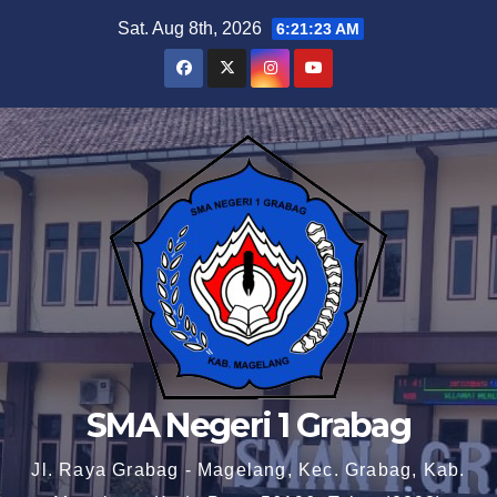
Skip
Sat. Aug 8th, 2026
6:21:23 AM
to
content
SMA Negeri 1 Grabag
Jl. Raya Grabag - Magelang, Kec. Grabag, Kab.