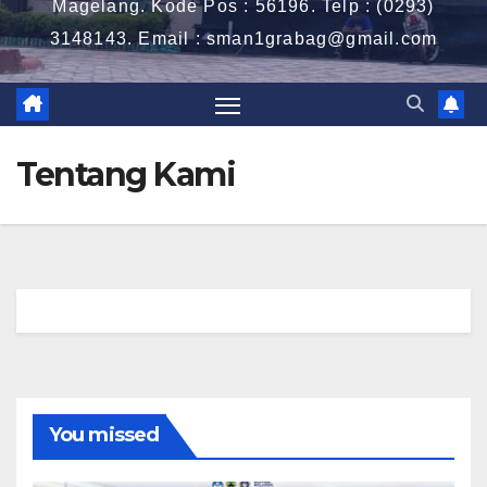
Magelang. Kode Pos : 56196. Telp : (0293)
3148143. Email : sman1grabag@gmail.com
Tentang Kami
You missed