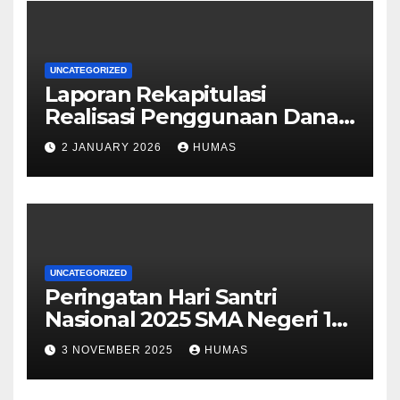
UNCATEGORIZED
Laporan Rekapitulasi
Realisasi Penggunaan Dana
BOS Reguler Tahap 2 Tahun
2 JANUARY 2026
HUMAS
2025
UNCATEGORIZED
Peringatan Hari Santri
Nasional 2025 SMA Negeri 1
Grabag
3 NOVEMBER 2025
HUMAS