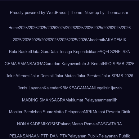
Proudly powered by WordPress
|
Theme: Newsup by
Themeansar
.
Home
2025/2026
2025/2026
2025/2026
2025/2026
2025/2026
2025/2026
2025/2026
2025/2026
2025/2026
2025/2026
Akademik
AKADEMIK
Bola Basket
Data Guru
Data Tenaga Kependidikan
FAQ
FLS2N
FLS3N
GEMA SMANSAGRA
Guru dan Karyawan
Info & Berita
INFO SPMB 2026
Jalur Afirmasi
Jalur Domisili
Jalur Mutasi
Jalur Prestasi
Jalur SPMB 2026
Jenis Layanan
Kalender
KBM
KEAGAMAAN
Legalisir Ijazah
MADING SMANSAGRA
Maklumat Pelayanan
memilih
Monitor Perolehan Suara
Motto Pelayanan
MPK
Mutasi Peserta Didik
NON AKADEMIK
OSIS
Palang Merah Remaja
PASGATARA
PELAKSANAAN PTP DAN PTA
Pelayanan Publik
Pelayanan Publik