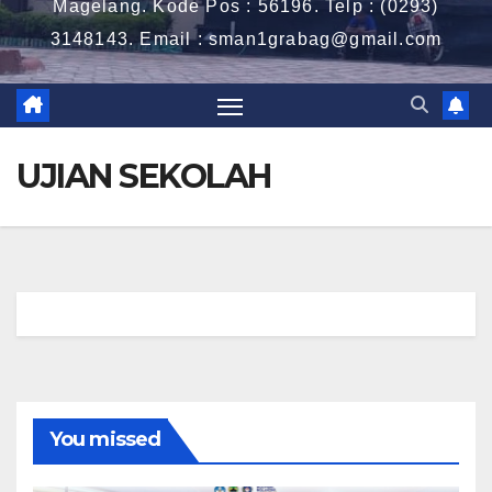
Magelang. Kode Pos : 56196. Telp : (0293)
3148143. Email : sman1grabag@gmail.com
UJIAN SEKOLAH
You missed