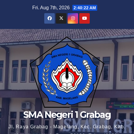
Skip
Fri. Aug 7th, 2026
2:40:22 AM
to
content
SMA Negeri 1 Grabag
Jl. Raya Grabag - Magelang, Kec. Grabag, Kab.