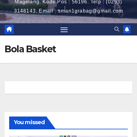
Magelang. Kode Pos : 56196. Telp : (0293)
3148143. Email : sman1grabag@gmail.com
Bola Basket
You missed