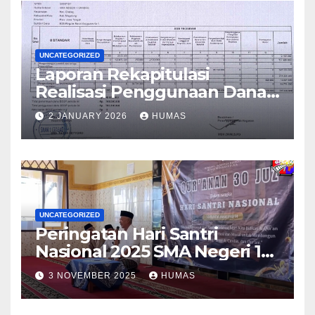
UNCATEGORIZED
Laporan Rekapitulasi
Realisasi Penggunaan Dana
BOS Reguler Tahap 2 Tahun
2 JANUARY 2026
HUMAS
2025
UNCATEGORIZED
Peringatan Hari Santri
Nasional 2025 SMA Negeri 1
Grabag
3 NOVEMBER 2025
HUMAS