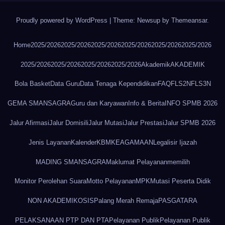
Proudly powered by WordPress
|
Theme: Newsup by
Themeansar
.
Home
2025/2026
2025/2026
2025/2026
2025/2026
2025/2026
2025/2026
2025/2026
2025/2026
2025/2026
2025/2026
Akademik
AKADEMIK
Bola Basket
Data Guru
Data Tenaga Kependidikan
FAQ
FLS2N
FLS3N
GEMA SMANSAGRA
Guru dan Karyawan
Info & Berita
INFO SPMB 2026
Jalur Afirmasi
Jalur Domisili
Jalur Mutasi
Jalur Prestasi
Jalur SPMB 2026
Jenis Layanan
Kalender
KBM
KEAGAMAAN
Legalisir Ijazah
MADING SMANSAGRA
Maklumat Pelayanan
memilih
Monitor Perolehan Suara
Motto Pelayanan
MPK
Mutasi Peserta Didik
NON AKADEMIK
OSIS
Palang Merah Remaja
PASGATARA
PELAKSANAAN PTP DAN PTA
Pelayanan Publik
Pelayanan Publik