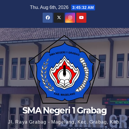
Skip
Thu. Aug 6th, 2026
3:45:33 AM
to
content
SMA Negeri 1 Grabag
Jl. Raya Grabag - Magelang, Kec. Grabag, Kab.