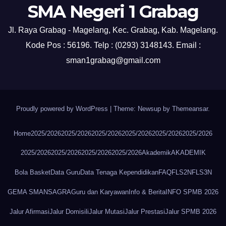
SMA Negeri 1 Grabag
Jl. Raya Grabag - Magelang, Kec. Grabag, Kab. Magelang.
Kode Pos : 56196. Telp : (0293) 3148143. Email :
sman1grabag@gmail.com
Proudly powered by WordPress
|
Theme: Newsup by
Themeansar
.
Home
2025/2026
2025/2026
2025/2026
2025/2026
2025/2026
2025/2026
2025/2026
2025/2026
2025/2026
2025/2026
Akademik
AKADEMIK
Bola Basket
Data Guru
Data Tenaga Kependidikan
FAQ
FLS2N
FLS3N
GEMA SMANSAGRA
Guru dan Karyawan
Info & Berita
INFO SPMB 2026
Jalur Afirmasi
Jalur Domisili
Jalur Mutasi
Jalur Prestasi
Jalur SPMB 2026