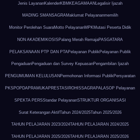
Jenis Layanan
Kalender
KBM
KEAGAMAAN
Legalisir Ijazah
MADING SMANSAGRA
Maklumat Pelayanan
memilih
Monitor Perolehan Suara
Motto Pelayanan
MPK
Mutasi Peserta Didik
NON AKADEMIK
OSIS
Palang Merah Remaja
PASGATARA
PELAKSANAAN PTP DAN PTA
Pelayanan Publik
Pelayanan Publik
Pengaduan
Pengaduan dan Survey Kepuasan
Pengambilan Ijazah
PENGUMUMAN KELULUSAN
Permohonan Informasi Publik
Persyaratan
PKS
POPDA
PRAMUKA
PRESTASI
ROHIS
SAGRAPALA
SOP Pelayanan
SPEKTA PERS
Standar Pelayanan
STRUKTUR ORGANISASI
Surat Keterangan Aktif
Tahun 2024/2025
Tahun 2025/2026
TAHUN PELAJARAN 2023/2024
TAHUN PELAJARAN 2024/2025
TAHUN PELAJARAN 2025/2026
TAHUN PELAJARAN 2025/2026