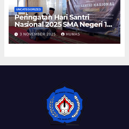
UNCATEGORIZED
Peringatan Hari Santri
Nasional 2025 SMA Negeri 1
Grabag
3 NOVEMBER 2025
HUMAS