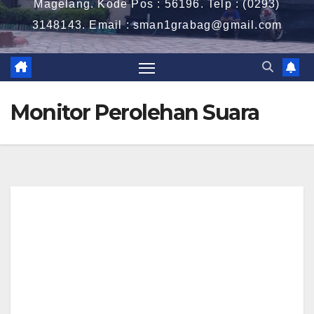
Magelang. Kode Pos : 56196. Telp : (0293)
3148143. Email : sman1grabag@gmail.com
Monitor Perolehan Suara