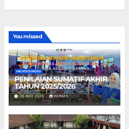
You missed
UNCATEGORIZED
PENILAIAN SUMATIF AKHIR
TAHUN 2025/2026
26 MAY 2026
HUMAS