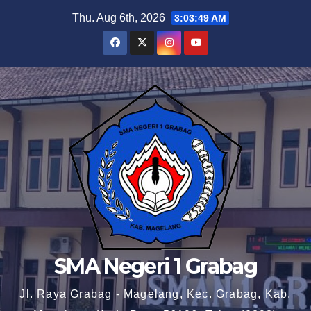
Skip
Thu. Aug 6th, 2026
3:03:49 AM
to
content
SMA Negeri 1 Grabag
Jl. Raya Grabag - Magelang, Kec. Grabag, Kab.