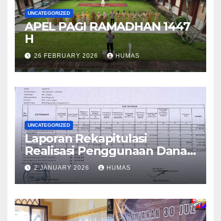
UNCATEGORIZED
APEL PAGI RAMADHAN 1447
H
26 FEBRUARY 2026
HUMAS
UNCATEGORIZED
Laporan Rekapitulasi
Realisasi Penggunaan Dana
BOS Reguler Tahap 2 Tahun
2 JANUARY 2026
HUMAS
2025