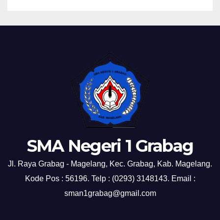
SMA Negeri 1 Grabag
Jl. Raya Grabag - Magelang, Kec. Grabag, Kab. Magelang.
Kode Pos : 56196. Telp : (0293) 3148143. Email :
sman1grabag@gmail.com