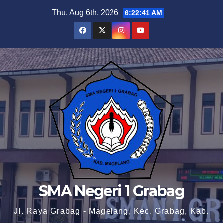
Skip
Thu. Aug 6th, 2026
6:22:41 AM
to
content
SMA Negeri 1 Grabag
Jl. Raya Grabag - Magelang, Kec. Grabag, Kab.