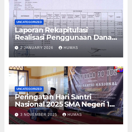
UNCATEGORIZED
Laporan Rekapitulasi
Realisasi Penggunaan Dana
BOS Reguler Tahap 2 Tahun
2 JANUARY 2026
HUMAS
2025
UNCATEGORIZED
Peringatan Hari Santri
Nasional 2025 SMA Negeri 1
Grabag
3 NOVEMBER 2025
HUMAS