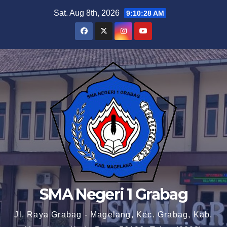
Skip
Sat. Aug 8th, 2026
9:10:28 AM
to
content
SMA Negeri 1 Grabag
Jl. Raya Grabag - Magelang, Kec. Grabag, Kab.