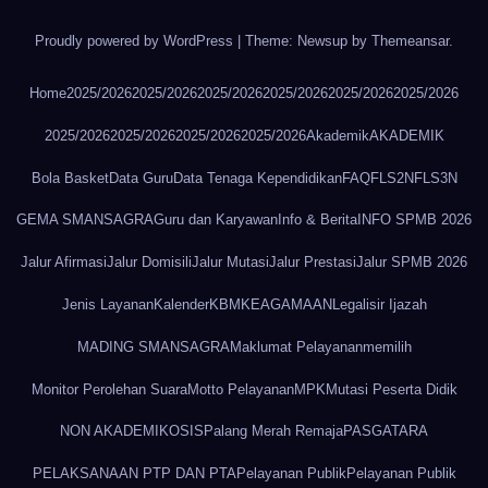
Proudly powered by WordPress
|
Theme: Newsup by
Themeansar
.
Home
2025/2026
2025/2026
2025/2026
2025/2026
2025/2026
2025/2026
2025/2026
2025/2026
2025/2026
2025/2026
Akademik
AKADEMIK
Bola Basket
Data Guru
Data Tenaga Kependidikan
FAQ
FLS2N
FLS3N
GEMA SMANSAGRA
Guru dan Karyawan
Info & Berita
INFO SPMB 2026
Jalur Afirmasi
Jalur Domisili
Jalur Mutasi
Jalur Prestasi
Jalur SPMB 2026
Jenis Layanan
Kalender
KBM
KEAGAMAAN
Legalisir Ijazah
MADING SMANSAGRA
Maklumat Pelayanan
memilih
Monitor Perolehan Suara
Motto Pelayanan
MPK
Mutasi Peserta Didik
NON AKADEMIK
OSIS
Palang Merah Remaja
PASGATARA
PELAKSANAAN PTP DAN PTA
Pelayanan Publik
Pelayanan Publik