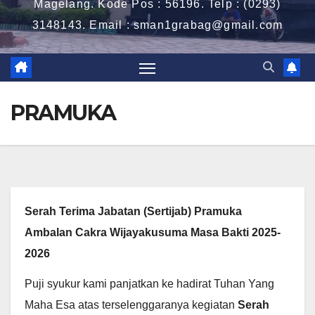
Magelang. Kode Pos : 56196. Telp : (0293)
3148143. Email : sman1grabag@gmail.com
PRAMUKA
Serah Terima Jabatan (Sertijab) Pramuka
Ambalan Cakra Wijayakusuma Masa Bakti 2025-
2026
Puji syukur kami panjatkan ke hadirat Tuhan Yang
Maha Esa atas terselenggaranya kegiatan
Serah