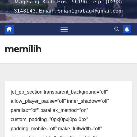
Magelang. Kode Pos : 56196. Telp : (0293)
3148143. Email : sman1grabag@gmail.com
memilih
[et_pb_section transparent_background=”off”
allow_player_pause=”off” inner_shadow=”off”
parallax=”off” parallax_method=”on”
custom_padding=”0px|0px|0px|0px”
padding_mobile=”off” make_fullwidth=”off”