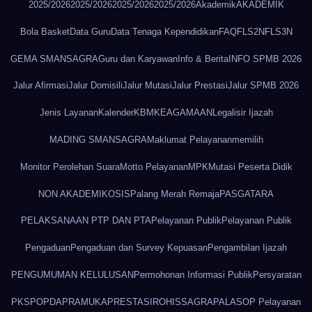
2025/2026
2025/2026
2025/2026
2025/2026
Akademik
AKADEMIK
Bola Basket
Data Guru
Data Tenaga Kependidikan
FAQ
FLS2N
FLS3N
GEMA SMANSAGRA
Guru dan Karyawan
Info & Berita
INFO SPMB 2026
Jalur Afirmasi
Jalur Domisili
Jalur Mutasi
Jalur Prestasi
Jalur SPMB 2026
Jenis Layanan
Kalender
KBM
KEAGAMAAN
Legalisir Ijazah
MADING SMANSAGRA
Maklumat Pelayanan
memilih
Monitor Perolehan Suara
Motto Pelayanan
MPK
Mutasi Peserta Didik
NON AKADEMIK
OSIS
Palang Merah Remaja
PASGATARA
PELAKSANAAN PTP DAN PTA
Pelayanan Publik
Pelayanan Publik
Pengaduan
Pengaduan dan Survey Kepuasan
Pengambilan Ijazah
PENGUMUMAN KELULUSAN
Permohonan Informasi Publik
Persyaratan
PKS
POPDA
PRAMUKA
PRESTASI
ROHIS
SAGRAPALA
SOP Pelayanan