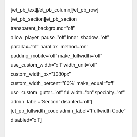
[/et_pb_text][/et_pb_column][/et_pb_row]
[/et_pb_section][et_pb_section
transparent_background=”off”
allow_player_pause=”off” inner_shadow=”off”
parallax=”off” parallax_method=”on”
padding_mobile=”off” make_fullwidth=”off”
use_custom_width=”off” width_unit=”off”
custom_width_px=”1080px”
custom_width_percent=”80%” make_equal=”off”
use_custom_gutter=”off” fullwidth=”on” specialty=”off”
admin_label=”Section” disabled=”off”]
[et_pb_fullwidth_code admin_label=”Fullwidth Code”
disabled=”off”]