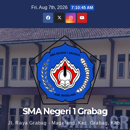
Skip
Fri. Aug 7th, 2026
7:10:46 AM
to
content
SMA Negeri 1 Grabag
Jl. Raya Grabag - Magelang, Kec. Grabag, Kab.