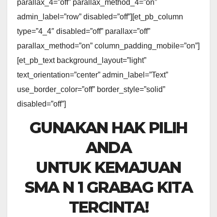
parallax_4=”off” parallax_method_4=”on”
admin_label=”row” disabled=”off”][et_pb_column
type=”4_4″ disabled=”off” parallax=”off”
parallax_method=”on” column_padding_mobile=”on”]
[et_pb_text background_layout=”light”
text_orientation=”center” admin_label=”Text”
use_border_color=”off” border_style=”solid”
disabled=”off”]
GUNAKAN HAK PILIH
ANDA
UNTUK KEMAJUAN
SMA N 1 GRABAG KITA
TERCINTA!