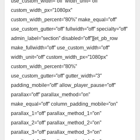
use_custom_width=”off” width_unit=”off”
custom_width_px=”1080px”
custom_width_percent=”80%” make_equal=”off”
use_custom_gutter=”off” fullwidth=”off” specialty=”off”
admin_label=”section” disabled=”off”][et_pb_row
make_fullwidth=”off” use_custom_width=”off”
width_unit=”off” custom_width_px=”1080px”
custom_width_percent=”80%”
use_custom_gutter=”off” gutter_width=”3″
padding_mobile=”off” allow_player_pause=”off”
parallax=”off” parallax_method=”on”
make_equal=”off” column_padding_mobile=”on”
parallax_1=”off” parallax_method_1=”on”
parallax_2=”off” parallax_method_2=”on”
parallax_3=”off” parallax_method_3=”on”