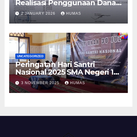
Realisasi Penggunaan Dana
BOS Reguler Tahap 2 Tahun
2 JANUARY 2026
HUMAS
2025
UNCATEGORIZED
Peringatan Hari Santri
Nasional 2025 SMA Negeri 1
Grabag
3 NOVEMBER 2025
HUMAS