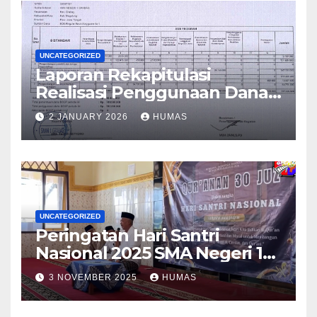
UNCATEGORIZED
Laporan Rekapitulasi
Realisasi Penggunaan Dana
BOS Reguler Tahap 2 Tahun
2 JANUARY 2026
HUMAS
2025
UNCATEGORIZED
Peringatan Hari Santri
Nasional 2025 SMA Negeri 1
Grabag
3 NOVEMBER 2025
HUMAS