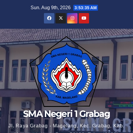
Skip
Sun. Aug 9th, 2026
3:53:36 AM
to
content
SMA Negeri 1 Grabag
Jl. Raya Grabag - Magelang, Kec. Grabag, Kab.