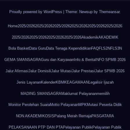
Proudly powered by WordPress
|
Theme: Newsup by
Themeansar
.
Home
2025/2026
2025/2026
2025/2026
2025/2026
2025/2026
2025/2026
2025/2026
2025/2026
2025/2026
2025/2026
Akademik
AKADEMIK
Bola Basket
Data Guru
Data Tenaga Kependidikan
FAQ
FLS2N
FLS3N
GEMA SMANSAGRA
Guru dan Karyawan
Info & Berita
INFO SPMB 2026
Jalur Afirmasi
Jalur Domisili
Jalur Mutasi
Jalur Prestasi
Jalur SPMB 2026
Jenis Layanan
Kalender
KBM
KEAGAMAAN
Legalisir Ijazah
MADING SMANSAGRA
Maklumat Pelayanan
memilih
Monitor Perolehan Suara
Motto Pelayanan
MPK
Mutasi Peserta Didik
NON AKADEMIK
OSIS
Palang Merah Remaja
PASGATARA
PELAKSANAAN PTP DAN PTA
Pelayanan Publik
Pelayanan Publik