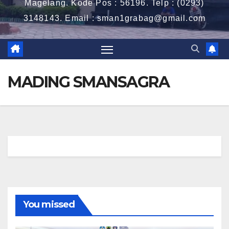
Magelang. Kode Pos : 56196. Telp : (0293)
3148143. Email : sman1grabag@gmail.com
MADING SMANSAGRA
You missed