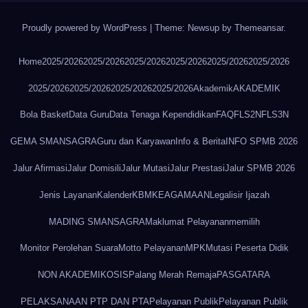
Proudly powered by WordPress
|
Theme: Newsup by
Themeansar
.
Home
2025/2026
2025/2026
2025/2026
2025/2026
2025/2026
2025/2026
2025/2026
2025/2026
2025/2026
2025/2026
Akademik
AKADEMIK
Bola Basket
Data Guru
Data Tenaga Kependidikan
FAQ
FLS2N
FLS3N
GEMA SMANSAGRA
Guru dan Karyawan
Info & Berita
INFO SPMB 2026
Jalur Afirmasi
Jalur Domisili
Jalur Mutasi
Jalur Prestasi
Jalur SPMB 2026
Jenis Layanan
Kalender
KBM
KEAGAMAAN
Legalisir Ijazah
MADING SMANSAGRA
Maklumat Pelayanan
memilih
Monitor Perolehan Suara
Motto Pelayanan
MPK
Mutasi Peserta Didik
NON AKADEMIK
OSIS
Palang Merah Remaja
PASGATARA
PELAKSANAAN PTP DAN PTA
Pelayanan Publik
Pelayanan Publik