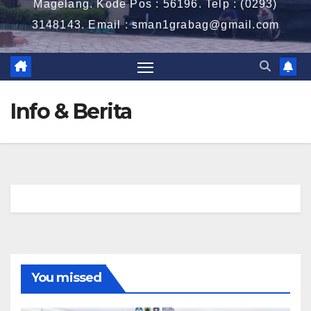
Magelang. Kode Pos : 56196. Telp : (0293)
3148143. Email : sman1grabag@gmail.com
Info & Berita
You missed