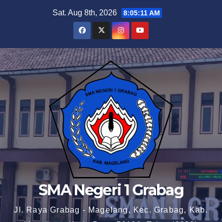
Skip
Sat. Aug 8th, 2026
8:05:12 AM
to
content
SMA Negeri 1 Grabag
Jl. Raya Grabag - Magelang, Kec. Grabag, Kab.