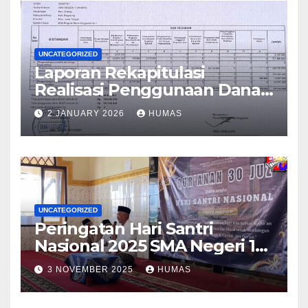
UNCATEGORIZED
Laporan Rekapitulasi
Realisasi Penggunaan Dana
BOS Reguler Tahap 2 Tahun
2 JANUARY 2026
HUMAS
2025
UNCATEGORIZED
Peringatan Hari Santri
Nasional 2025 SMA Negeri 1
Grabag
3 NOVEMBER 2025
HUMAS