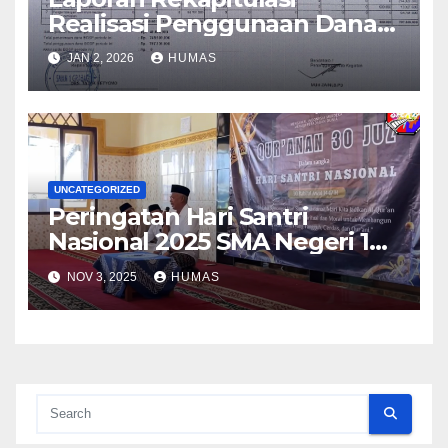
Realisasi Penggunaan Dana
BOS Reguler Tahap 2 Tahun
JAN 2, 2026
HUMAS
2025
UNCATEGORIZED
Peringatan Hari Santri
Nasional 2025 SMA Negeri 1
Grabag
NOV 3, 2025
HUMAS