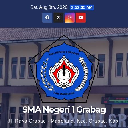
Skip
Sat. Aug 8th, 2026
3:52:36 AM
to
content
SMA Negeri 1 Grabag
Jl. Raya Grabag - Magelang, Kec. Grabag, Kab.