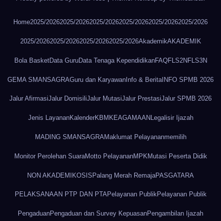
Home
2025/2026
2025/2026
2025/2026
2025/2026
2025/2026
2025/2026
2025/2026
2025/2026
2025/2026
2025/2026
Akademik
AKADEMIK
Bola Basket
Data Guru
Data Tenaga Kependidikan
FAQ
FLS2N
FLS3N
GEMA SMANSAGRA
Guru dan Karyawan
Info & Berita
INFO SPMB 2026
Jalur Afirmasi
Jalur Domisili
Jalur Mutasi
Jalur Prestasi
Jalur SPMB 2026
Jenis Layanan
Kalender
KBM
KEAGAMAAN
Legalisir Ijazah
MADING SMANSAGRA
Maklumat Pelayanan
memilih
Monitor Perolehan Suara
Motto Pelayanan
MPK
Mutasi Peserta Didik
NON AKADEMIK
OSIS
Palang Merah Remaja
PASGATARA
PELAKSANAAN PTP DAN PTA
Pelayanan Publik
Pelayanan Publik
Pengaduan
Pengaduan dan Survey Kepuasan
Pengambilan Ijazah