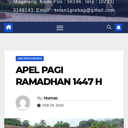
Magelang. Kode Pos : 56196. Telp : (0293)
3148143. Email : sman1grabag@gmail.com
UNCATEGORIZED
APEL PAGI
RAMADHAN 1447 H
By
Humas
FEB 26, 2026