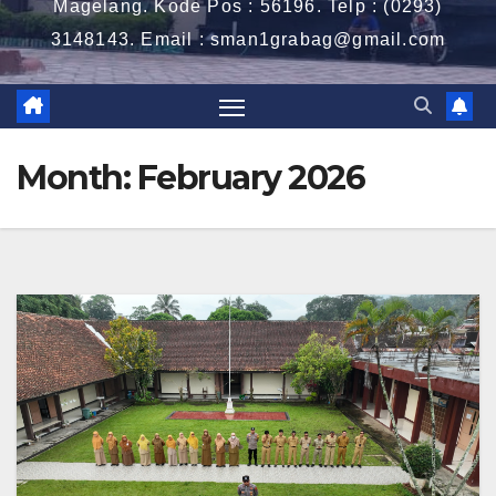
Magelang. Kode Pos : 56196. Telp : (0293)
3148143. Email : sman1grabag@gmail.com
Month:
February 2026