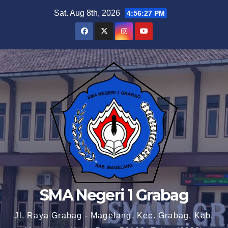
Skip
Sat. Aug 8th, 2026
4:56:28 PM
to
content
SMA Negeri 1 Grabag
Jl. Raya Grabag - Magelang, Kec. Grabag, Kab.