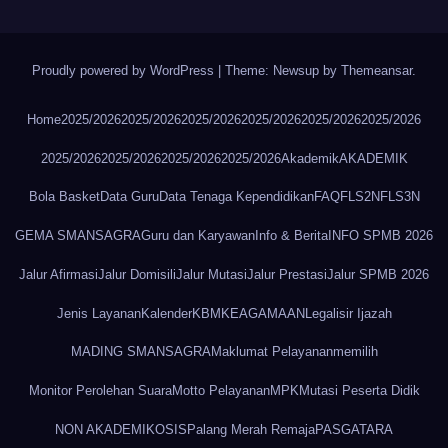
Proudly powered by WordPress
|
Theme: Newsup by
Themeansar
.
Home
2025/2026
2025/2026
2025/2026
2025/2026
2025/2026
2025/2026
2025/2026
2025/2026
2025/2026
2025/2026
Akademik
AKADEMIK
Bola Basket
Data Guru
Data Tenaga Kependidikan
FAQ
FLS2N
FLS3N
GEMA SMANSAGRA
Guru dan Karyawan
Info & Berita
INFO SPMB 2026
Jalur Afirmasi
Jalur Domisili
Jalur Mutasi
Jalur Prestasi
Jalur SPMB 2026
Jenis Layanan
Kalender
KBM
KEAGAMAAN
Legalisir Ijazah
MADING SMANSAGRA
Maklumat Pelayanan
memilih
Monitor Perolehan Suara
Motto Pelayanan
MPK
Mutasi Peserta Didik
NON AKADEMIK
OSIS
Palang Merah Remaja
PASGATARA