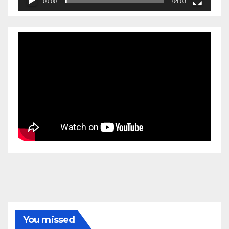
00:00
04:03
You missed