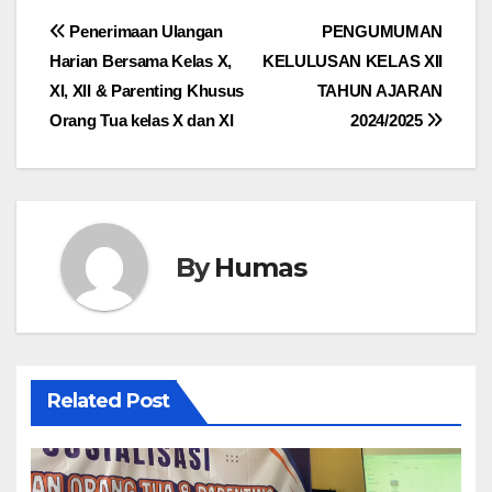
Post
Penerimaan Ulangan
PENGUMUMAN
Harian Bersama Kelas X,
KELULUSAN KELAS XII
navigation
XI, XII & Parenting Khusus
TAHUN AJARAN
Orang Tua kelas X dan XI
2024/2025
By
Humas
Related Post