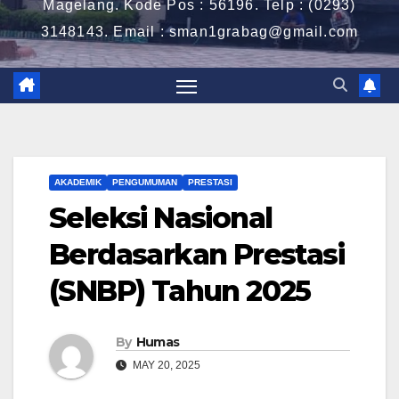
Magelang. Kode Pos : 56196. Telp : (0293)
3148143. Email : sman1grabag@gmail.com
AKADEMIK
PENGUMUMAN
PRESTASI
Seleksi Nasional
Berdasarkan Prestasi
(SNBP) Tahun 2025
By
Humas
MAY 20, 2025