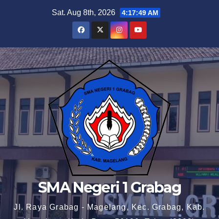
Skip
Sat. Aug 8th, 2026
4:17:51 AM
to
content
SMA Negeri 1 Grabag
Jl. Raya Grabag - Magelang, Kec. Grabag, Kab.