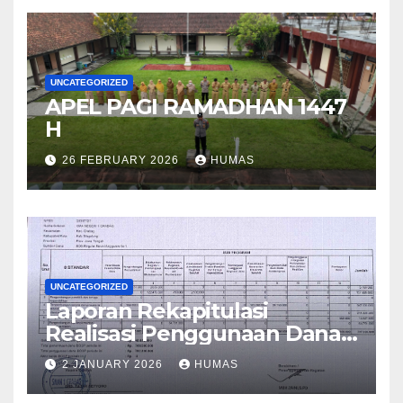
UNCATEGORIZED
APEL PAGI RAMADHAN 1447
H
26 FEBRUARY 2026
HUMAS
UNCATEGORIZED
Laporan Rekapitulasi
Realisasi Penggunaan Dana
BOS Reguler Tahap 2 Tahun
2 JANUARY 2026
HUMAS
2025