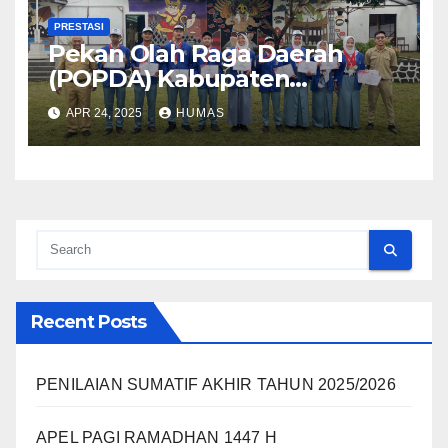
PRESTASI
Pekan Olah Raga Daerah
(POPDA) Kabupaten
Magelang Tahun 2025
APR 24, 2025
HUMAS
Recent Posts
PENILAIAN SUMATIF AKHIR TAHUN 2025/2026
APEL PAGI RAMADHAN 1447 H