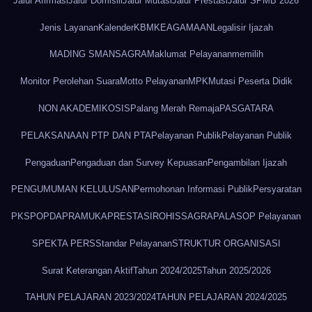
Jalur Afirmasi
Jalur Domisili
Jalur Mutasi
Jalur Prestasi
Jalur SPMB 2026
Jenis Layanan
Kalender
KBM
KEAGAMAAN
Legalisir Ijazah
MADING SMANSAGRA
Maklumat Pelayanan
memilih
Monitor Perolehan Suara
Motto Pelayanan
MPK
Mutasi Peserta Didik
NON AKADEMIK
OSIS
Palang Merah Remaja
PASGATARA
PELAKSANAAN PTP DAN PTA
Pelayanan Publik
Pelayanan Publik
Pengaduan
Pengaduan dan Survey Kepuasan
Pengambilan Ijazah
PENGUMUMAN KELULUSAN
Permohonan Informasi Publik
Persyaratan
PKS
POPDA
PRAMUKA
PRESTASI
ROHIS
SAGRAPALA
SOP Pelayanan
SPEKTA PERS
Standar Pelayanan
STRUKTUR ORGANISASI
Surat Keterangan Aktif
Tahun 2024/2025
Tahun 2025/2026
TAHUN PELAJARAN 2023/2024
TAHUN PELAJARAN 2024/2025