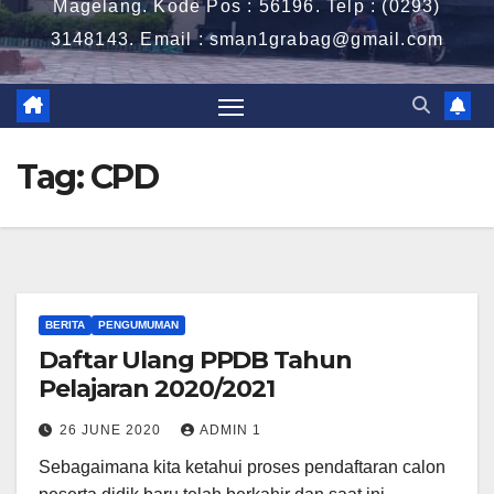
Magelang. Kode Pos : 56196. Telp : (0293)
3148143. Email : sman1grabag@gmail.com
Tag:
CPD
BERITA
PENGUMUMAN
Daftar Ulang PPDB Tahun
Pelajaran 2020/2021
26 JUNE 2020
ADMIN 1
Sebagaimana kita ketahui proses pendaftaran calon