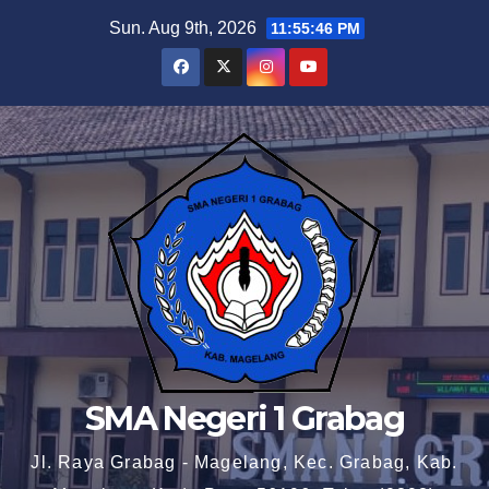
Skip
Sun. Aug 9th, 2026
11:55:47 PM
to
content
SMA Negeri 1 Grabag
Jl. Raya Grabag - Magelang, Kec. Grabag, Kab.