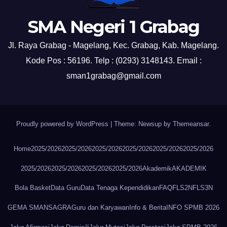
SMA Negeri 1 Grabag
Jl. Raya Grabag - Magelang, Kec. Grabag, Kab. Magelang.
Kode Pos : 56196. Telp : (0293) 3148143. Email :
sman1grabag@gmail.com
Proudly powered by WordPress
|
Theme: Newsup by
Themeansar
.
Home
2025/2026
2025/2026
2025/2026
2025/2026
2025/2026
2025/2026
2025/2026
2025/2026
2025/2026
2025/2026
Akademik
AKADEMIK
Bola Basket
Data Guru
Data Tenaga Kependidikan
FAQ
FLS2N
FLS3N
GEMA SMANSAGRA
Guru dan Karyawan
Info & Berita
INFO SPMB 2026