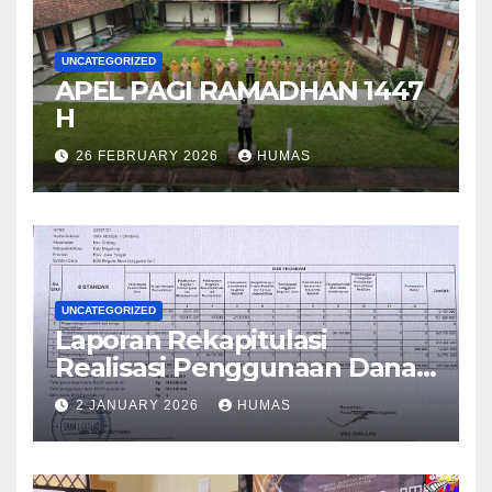
UNCATEGORIZED
APEL PAGI RAMADHAN 1447
H
26 FEBRUARY 2026
HUMAS
UNCATEGORIZED
Laporan Rekapitulasi
Realisasi Penggunaan Dana
BOS Reguler Tahap 2 Tahun
2 JANUARY 2026
HUMAS
2025