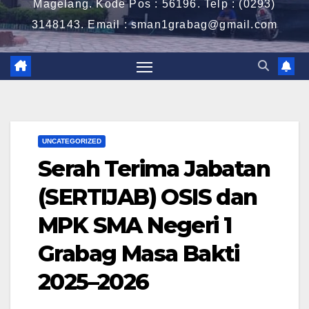
Magelang. Kode Pos : 56196. Telp : (0293)
3148143. Email : sman1grabag@gmail.com
UNCATEGORIZED
Serah Terima Jabatan
(SERTIJAB) OSIS dan
MPK SMA Negeri 1
Grabag Masa Bakti
2025–2026