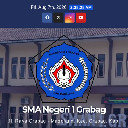
Skip
Fri. Aug 7th, 2026
2:38:29 AM
to
content
SMA Negeri 1 Grabag
Jl. Raya Grabag - Magelang, Kec. Grabag, Kab.