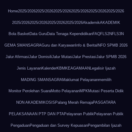
Home
2025/2026
2025/2026
2025/2026
2025/2026
2025/2026
2025/2026
2025/2026
2025/2026
2025/2026
2025/2026
Akademik
AKADEMIK
Bola Basket
Data Guru
Data Tenaga Kependidikan
FAQ
FLS2N
FLS3N
GEMA SMANSAGRA
Guru dan Karyawan
Info & Berita
INFO SPMB 2026
Jalur Afirmasi
Jalur Domisili
Jalur Mutasi
Jalur Prestasi
Jalur SPMB 2026
Jenis Layanan
Kalender
KBM
KEAGAMAAN
Legalisir Ijazah
MADING SMANSAGRA
Maklumat Pelayanan
memilih
Monitor Perolehan Suara
Motto Pelayanan
MPK
Mutasi Peserta Didik
NON AKADEMIK
OSIS
Palang Merah Remaja
PASGATARA
PELAKSANAAN PTP DAN PTA
Pelayanan Publik
Pelayanan Publik
Pengaduan
Pengaduan dan Survey Kepuasan
Pengambilan Ijazah