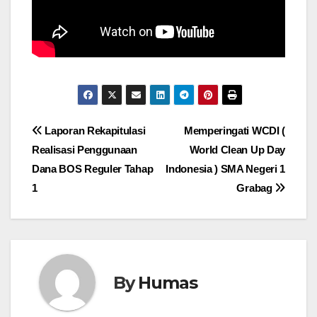
Post
Laporan Rekapitulasi
Memperingati WCDI (
Realisasi Penggunaan
World Clean Up Day
navigation
Dana BOS Reguler Tahap
Indonesia ) SMA Negeri 1
1
Grabag
By
Humas