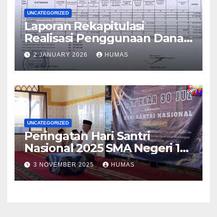
UNCATEGORIZED
Laporan Rekapitulasi
Realisasi Penggunaan Dana
BOS Reguler Tahap 2 Tahun
2 JANUARY 2026
HUMAS
2025
UNCATEGORIZED
Peringatan Hari Santri
Nasional 2025 SMA Negeri 1
Grabag
3 NOVEMBER 2025
HUMAS