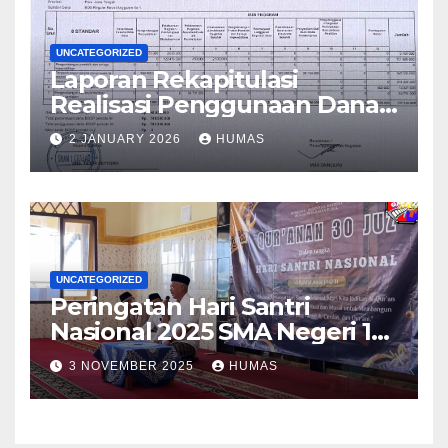
UNCATEGORIZED
Laporan Rekapitulasi
Realisasi Penggunaan Dana
BOS Reguler Tahap 2 Tahun
2 JANUARY 2026
HUMAS
2025
UNCATEGORIZED
Peringatan Hari Santri
Nasional 2025 SMA Negeri 1
Grabag
3 NOVEMBER 2025
HUMAS