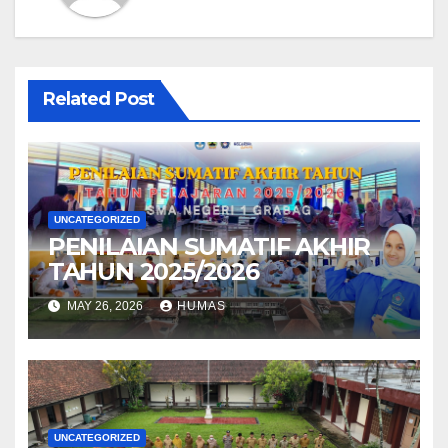
Related Post
UNCATEGORIZED
PENILAIAN SUMATIF AKHIR
TAHUN 2025/2026
MAY 26, 2026
HUMAS
UNCATEGORIZED