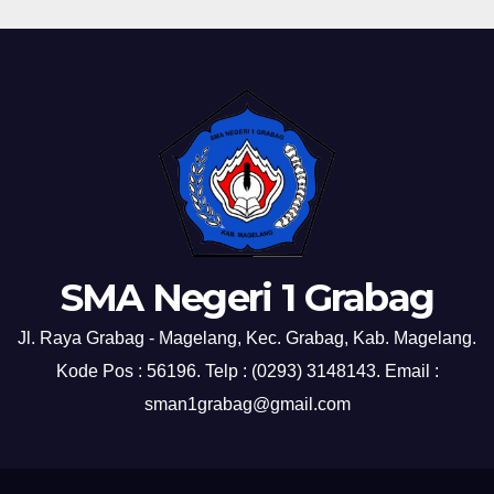
SMA Negeri 1 Grabag
Jl. Raya Grabag - Magelang, Kec. Grabag, Kab. Magelang.
Kode Pos : 56196. Telp : (0293) 3148143. Email :
sman1grabag@gmail.com