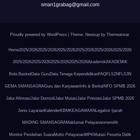
sman1grabag@gmail.com
Proudly powered by WordPress
|
Theme: Newsup by
Themeansar
.
Home
2025/2026
2025/2026
2025/2026
2025/2026
2025/2026
2025/2026
2025/2026
2025/2026
2025/2026
2025/2026
Akademik
AKADEMIK
Bola Basket
Data Guru
Data Tenaga Kependidikan
FAQ
FLS2N
FLS3N
GEMA SMANSAGRA
Guru dan Karyawan
Info & Berita
INFO SPMB 2026
Jalur Afirmasi
Jalur Domisili
Jalur Mutasi
Jalur Prestasi
Jalur SPMB 2026
Jenis Layanan
Kalender
KBM
KEAGAMAAN
Legalisir Ijazah
MADING SMANSAGRA
Maklumat Pelayanan
memilih
Monitor Perolehan Suara
Motto Pelayanan
MPK
Mutasi Peserta Didik