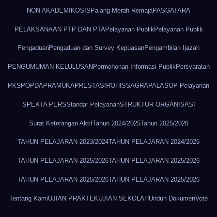
NON AKADEMIK
OSIS
Palang Merah Remaja
PASGATARA
PELAKSANAAN PTP DAN PTA
Pelayanan Publik
Pelayanan Publik
Pengaduan
Pengaduan dan Survey Kepuasan
Pengambilan Ijazah
PENGUMUMAN KELULUSAN
Permohonan Informasi Publik
Persyaratan
PKS
POPDA
PRAMUKA
PRESTASI
ROHIS
SAGRAPALA
SOP Pelayanan
SPEKTA PERS
Standar Pelayanan
STRUKTUR ORGANISASI
Surat Keterangan Aktif
Tahun 2024/2025
Tahun 2025/2026
TAHUN PELAJARAN 2023/2024
TAHUN PELAJARAN 2024/2025
TAHUN PELAJARAN 2025/2026
TAHUN PELAJARAN 2025/2026
TAHUN PELAJARAN 2025/2026
TAHUN PELAJARAN 2025/2026
Tentang Kami
UJIAN PRAKTEK
UJIAN SEKOLAH
Unduh Dokumen
Vote