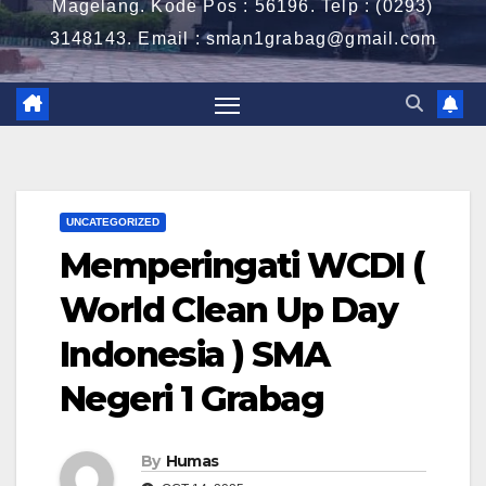
Magelang. Kode Pos : 56196. Telp : (0293)
3148143. Email : sman1grabag@gmail.com
UNCATEGORIZED
Memperingati WCDI (
World Clean Up Day
Indonesia ) SMA
Negeri 1 Grabag
By
Humas