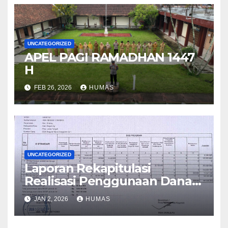
UNCATEGORIZED
APEL PAGI RAMADHAN 1447
H
FEB 26, 2026
HUMAS
UNCATEGORIZED
Laporan Rekapitulasi
Realisasi Penggunaan Dana
BOS Reguler Tahap 2 Tahun
JAN 2, 2026
HUMAS
2025