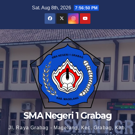
Skip
Sat. Aug 8th, 2026
7:56:51 PM
to
content
SMA Negeri 1 Grabag
Jl. Raya Grabag - Magelang, Kec. Grabag, Kab.