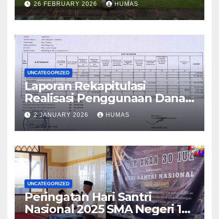
26 FEBRUARY 2026
HUMAS
UNCATEGORIZED
Laporan Rekapitulasi
Realisasi Penggunaan Dana
BOS Reguler Tahap 2 Tahun
2 JANUARY 2026
HUMAS
2025
UNCATEGORIZED
Peringatan Hari Santri
Nasional 2025 SMA Negeri 1