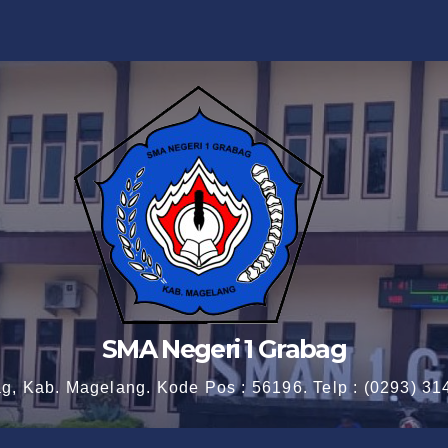
SMA Negeri 1 Grabag
ag, Kab. Magelang. Kode Pos : 56196. Telp : (0293) 