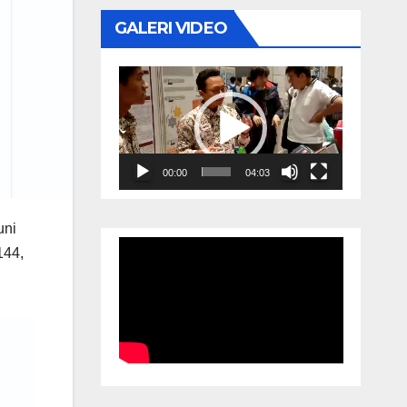
GALERI VIDEO
Video
Player
00:00
04:03
uni
144,