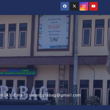
3148143. Email : sman1grabag@gmail.com