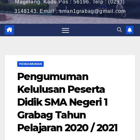
Magelang. Kode Pos : 56196. Telp : (0293)
3148143. Email : sman1grabag@gmail.com
PENGUMUMAN
Pengumuman
Kelulusan Peserta
Didik SMA Negeri 1
Grabag Tahun
Pelajaran 2020 / 2021