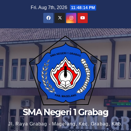
Skip
Fri. Aug 7th, 2026
11:48:14 PM
to
content
SMA Negeri 1 Grabag
Jl. Raya Grabag - Magelang, Kec. Grabag, Kab.