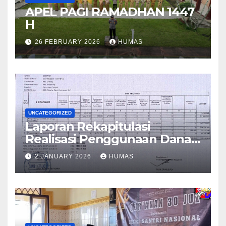
APEL PAGI RAMADHAN 1447
H
26 FEBRUARY 2026
HUMAS
UNCATEGORIZED
Laporan Rekapitulasi
Realisasi Penggunaan Dana
BOS Reguler Tahap 2 Tahun
2 JANUARY 2026
HUMAS
2025