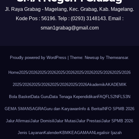
Jl. Raya Grabag - Magelang, Kec. Grabag, Kab. Magelang.
Kode Pos : 56196. Telp : (0293) 3148143. Email :
sman1grabag@gmail.com
Proudly powered by WordPress
|
Theme: Newsup by
Themeansar
.
Home
2025/2026
2025/2026
2025/2026
2025/2026
2025/2026
2025/2026
2025/2026
2025/2026
2025/2026
2025/2026
Akademik
AKADEMIK
Bola Basket
Data Guru
Data Tenaga Kependidikan
FAQ
FLS2N
FLS3N
GEMA SMANSAGRA
Guru dan Karyawan
Info & Berita
INFO SPMB 2026
Jalur Afirmasi
Jalur Domisili
Jalur Mutasi
Jalur Prestasi
Jalur SPMB 2026
Jenis Layanan
Kalender
KBM
KEAGAMAAN
Legalisir Ijazah