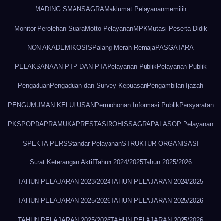
MADING SMANSAGRA
Maklumat Pelayanan
memilih
Monitor Perolehan Suara
Motto Pelayanan
MPK
Mutasi Peserta Didik
NON AKADEMIK
OSIS
Palang Merah Remaja
PASGATARA
PELAKSANAAN PTP DAN PTA
Pelayanan Publik
Pelayanan Publik
Pengaduan
Pengaduan dan Survey Kepuasan
Pengambilan Ijazah
PENGUMUMAN KELULUSAN
Permohonan Informasi Publik
Persyaratan
PKS
POPDA
PRAMUKA
PRESTASI
ROHIS
SAGRAPALA
SOP Pelayanan
SPEKTA PERS
Standar Pelayanan
STRUKTUR ORGANISASI
Surat Keterangan Aktif
Tahun 2024/2025
Tahun 2025/2026
TAHUN PELAJARAN 2023/2024
TAHUN PELAJARAN 2024/2025
TAHUN PELAJARAN 2025/2026
TAHUN PELAJARAN 2025/2026
TAHUN PELAJARAN 2025/2026
TAHUN PELAJARAN 2025/2026