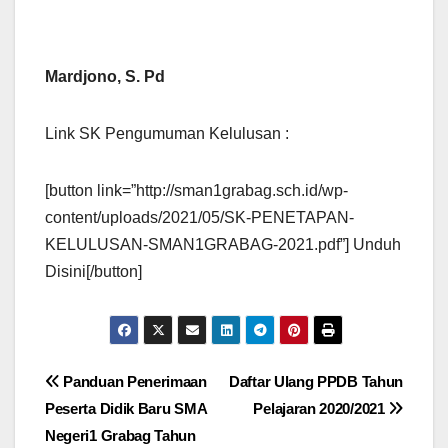
Mardjono, S. Pd
Link SK Pengumuman Kelulusan :
[button link=”http://sman1grabag.sch.id/wp-
content/uploads/2021/05/SK-PENETAPAN-
KELULUSAN-SMAN1GRABAG-2021.pdf”] Unduh
Disini[/button]
Post
Panduan Penerimaan
Daftar Ulang PPDB Tahun
Peserta Didik Baru SMA
Pelajaran 2020/2021
navigation
Negeri1 Grabag Tahun