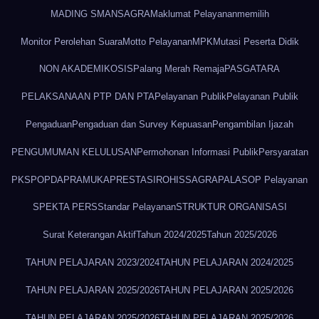
MADING SMANSAGRA
Maklumat Pelayanan
memilih
Monitor Perolehan Suara
Motto Pelayanan
MPK
Mutasi Peserta Didik
NON AKADEMIK
OSIS
Palang Merah Remaja
PASGATARA
PELAKSANAAN PTP DAN PTA
Pelayanan Publik
Pelayanan Publik
Pengaduan
Pengaduan dan Survey Kepuasan
Pengambilan Ijazah
PENGUMUMAN KELULUSAN
Permohonan Informasi Publik
Persyaratan
PKS
POPDA
PRAMUKA
PRESTASI
ROHIS
SAGRAPALA
SOP Pelayanan
SPEKTA PERS
Standar Pelayanan
STRUKTUR ORGANISASI
Surat Keterangan Aktif
Tahun 2024/2025
Tahun 2025/2026
TAHUN PELAJARAN 2023/2024
TAHUN PELAJARAN 2024/2025
TAHUN PELAJARAN 2025/2026
TAHUN PELAJARAN 2025/2026
TAHUN PELAJARAN 2025/2026
TAHUN PELAJARAN 2025/2026