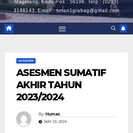
Magelang. Kode Pos : 56196. Telp : (0293)
3148143. Email : sman1grabag@gmail.com
AKADEMIK
ASESMEN SUMATIF
AKHIR TAHUN
2023/2024
By
Humas
MAY 20, 2024