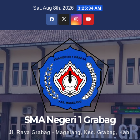
Skip
Sat. Aug 8th, 2026
3:25:35 AM
to
content
SMA Negeri 1 Grabag
Jl. Raya Grabag - Magelang, Kec. Grabag, Kab.