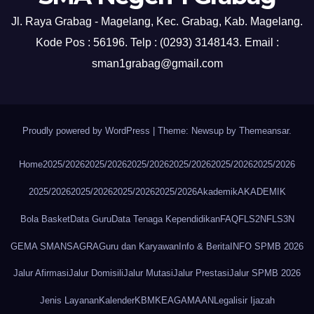
Jl. Raya Grabag - Magelang, Kec. Grabag, Kab. Magelang.
Kode Pos : 56196. Telp : (0293) 3148143. Email :
sman1grabag@gmail.com
Proudly powered by WordPress
|
Theme: Newsup by
Themeansar
.
Home
2025/2026
2025/2026
2025/2026
2025/2026
2025/2026
2025/2026
2025/2026
2025/2026
2025/2026
2025/2026
Akademik
AKADEMIK
Bola Basket
Data Guru
Data Tenaga Kependidikan
FAQ
FLS2N
FLS3N
GEMA SMANSAGRA
Guru dan Karyawan
Info & Berita
INFO SPMB 2026
Jalur Afirmasi
Jalur Domisili
Jalur Mutasi
Jalur Prestasi
Jalur SPMB 2026
Jenis Layanan
Kalender
KBM
KEAGAMAAN
Legalisir Ijazah