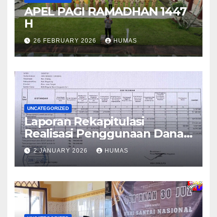
APEL PAGI RAMADHAN 1447
H
26 FEBRUARY 2026
HUMAS
UNCATEGORIZED
Laporan Rekapitulasi
Realisasi Penggunaan Dana
BOS Reguler Tahap 2 Tahun
2 JANUARY 2026
HUMAS
2025