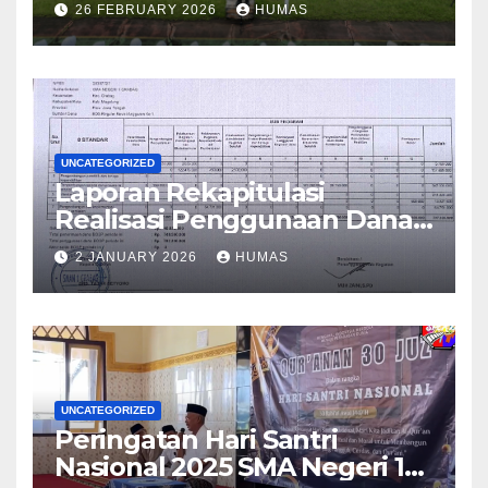
26 FEBRUARY 2026
HUMAS
UNCATEGORIZED
Laporan Rekapitulasi
Realisasi Penggunaan Dana
BOS Reguler Tahap 2 Tahun
2 JANUARY 2026
HUMAS
2025
UNCATEGORIZED
Peringatan Hari Santri
Nasional 2025 SMA Negeri 1