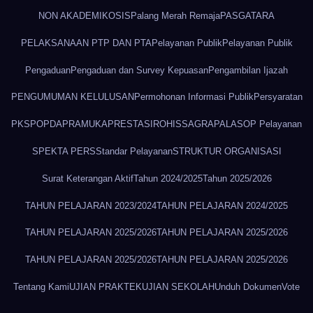
NON AKADEMIK
OSIS
Palang Merah Remaja
PASGATARA
PELAKSANAAN PTP DAN PTA
Pelayanan Publik
Pelayanan Publik
Pengaduan
Pengaduan dan Survey Kepuasan
Pengambilan Ijazah
PENGUMUMAN KELULUSAN
Permohonan Informasi Publik
Persyaratan
PKS
POPDA
PRAMUKA
PRESTASI
ROHIS
SAGRAPALA
SOP Pelayanan
SPEKTA PERS
Standar Pelayanan
STRUKTUR ORGANISASI
Surat Keterangan Aktif
Tahun 2024/2025
Tahun 2025/2026
TAHUN PELAJARAN 2023/2024
TAHUN PELAJARAN 2024/2025
TAHUN PELAJARAN 2025/2026
TAHUN PELAJARAN 2025/2026
TAHUN PELAJARAN 2025/2026
TAHUN PELAJARAN 2025/2026
Tentang Kami
UJIAN PRAKTEK
UJIAN SEKOLAH
Unduh Dokumen
Vote