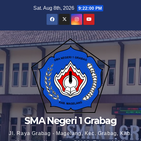
Skip
Sat. Aug 8th, 2026
9:22:01 PM
to
content
SMA Negeri 1 Grabag
Jl. Raya Grabag - Magelang, Kec. Grabag, Kab.