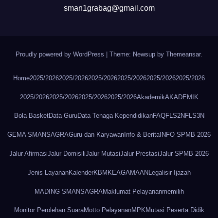
sman1grabag@gmail.com
Proudly powered by WordPress
|
Theme: Newsup by
Themeansar
.
Home
2025/2026
2025/2026
2025/2026
2025/2026
2025/2026
2025/2026
2025/2026
2025/2026
2025/2026
2025/2026
Akademik
AKADEMIK
Bola Basket
Data Guru
Data Tenaga Kependidikan
FAQ
FLS2N
FLS3N
GEMA SMANSAGRA
Guru dan Karyawan
Info & Berita
INFO SPMB 2026
Jalur Afirmasi
Jalur Domisili
Jalur Mutasi
Jalur Prestasi
Jalur SPMB 2026
Jenis Layanan
Kalender
KBM
KEAGAMAAN
Legalisir Ijazah
MADING SMANSAGRA
Maklumat Pelayanan
memilih
Monitor Perolehan Suara
Motto Pelayanan
MPK
Mutasi Peserta Didik