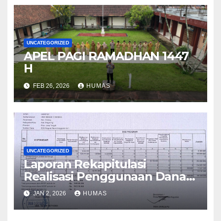
UNCATEGORIZED
APEL PAGI RAMADHAN 1447
H
FEB 26, 2026
HUMAS
UNCATEGORIZED
Laporan Rekapitulasi
Realisasi Penggunaan Dana
BOS Reguler Tahap 2 Tahun
JAN 2, 2026
HUMAS
2025