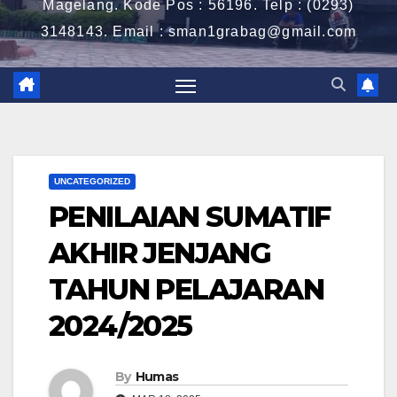
Magelang. Kode Pos : 56196. Telp : (0293)
3148143. Email : sman1grabag@gmail.com
UNCATEGORIZED
PENILAIAN SUMATIF
AKHIR JENJANG
TAHUN PELAJARAN
2024/2025
By
Humas