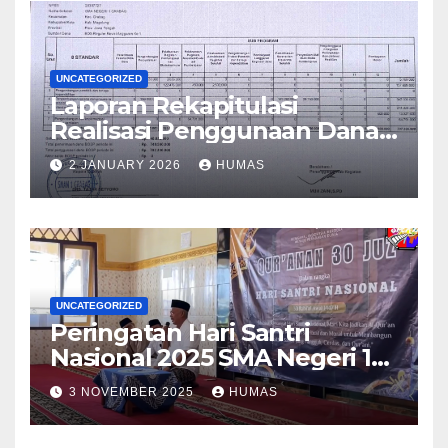
UNCATEGORIZED
Laporan Rekapitulasi
Realisasi Penggunaan Dana
BOS Reguler Tahap 2 Tahun
2 JANUARY 2026
HUMAS
2025
UNCATEGORIZED
Peringatan Hari Santri
Nasional 2025 SMA Negeri 1
Grabag
3 NOVEMBER 2025
HUMAS