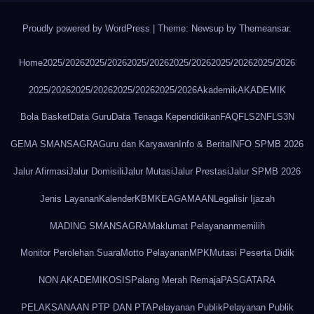
Proudly powered by WordPress
|
Theme: Newsup by
Themeansar
.
Home
2025/2026
2025/2026
2025/2026
2025/2026
2025/2026
2025/2026
2025/2026
2025/2026
2025/2026
2025/2026
Akademik
AKADEMIK
Bola Basket
Data Guru
Data Tenaga Kependidikan
FAQ
FLS2N
FLS3N
GEMA SMANSAGRA
Guru dan Karyawan
Info & Berita
INFO SPMB 2026
Jalur Afirmasi
Jalur Domisili
Jalur Mutasi
Jalur Prestasi
Jalur SPMB 2026
Jenis Layanan
Kalender
KBM
KEAGAMAAN
Legalisir Ijazah
MADING SMANSAGRA
Maklumat Pelayanan
memilih
Monitor Perolehan Suara
Motto Pelayanan
MPK
Mutasi Peserta Didik
NON AKADEMIK
OSIS
Palang Merah Remaja
PASGATARA
PELAKSANAAN PTP DAN PTA
Pelayanan Publik
Pelayanan Publik