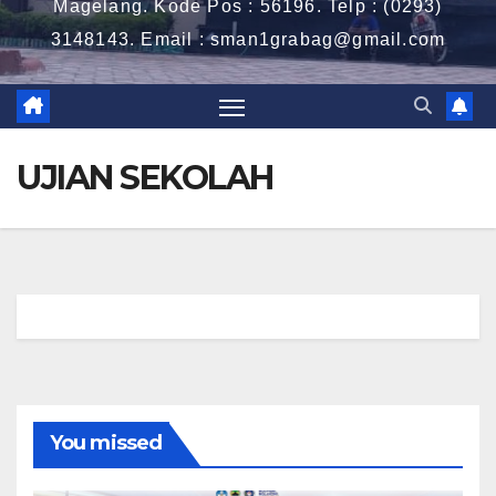
Magelang. Kode Pos : 56196. Telp : (0293)
3148143. Email : sman1grabag@gmail.com
UJIAN SEKOLAH
You missed