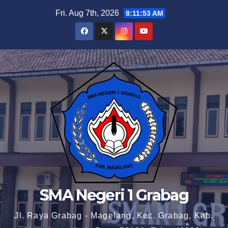
Skip
Fri. Aug 7th, 2026
8:11:54 AM
to
content
SMA Negeri 1 Grabag
Jl. Raya Grabag - Magelang, Kec. Grabag, Kab.