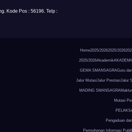
g. Kode Pos : 56196. Telp :
Home
2025/2026
2025/2026
202
2025/2026
Akademik
AKADEMI
GEMA SMANSAGRA
Guru da
Jalur Mutasi
Jalur Prestasi
Jalur
MADING SMANSAGRA
Maklu
Mutasi Pes
PELAKS
Pengaduan dan
Permohonan Informasi Publi