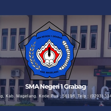
SMA Negeri 1 Grabag
ag, Kab. Magelang. Kode Pos : 56196. Telp : (0293) 