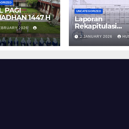
GORIZED
L PAGI
UNCATEGORIZED
ADHAN 1447 H
Laporan
Rekapitulasi
FEBRUARY 2026
Realisasi
2 JANUARY 2026
HU
Penggunaan D
BOS Reguler T
2 Tahun 2025