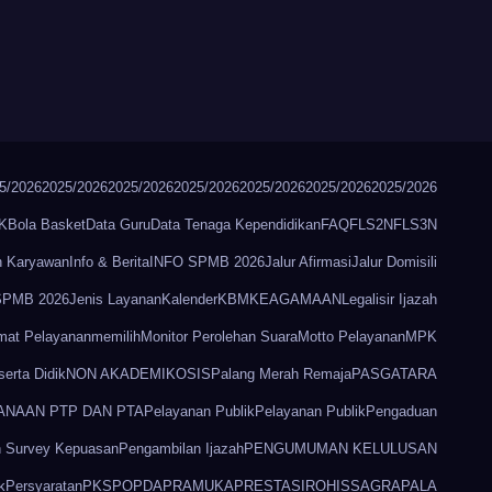
5/2026
2025/2026
2025/2026
2025/2026
2025/2026
2025/2026
2025/2026
K
Bola Basket
Data Guru
Data Tenaga Kependidikan
FAQ
FLS2N
FLS3N
n Karyawan
Info & Berita
INFO SPMB 2026
Jalur Afirmasi
Jalur Domisili
 SPMB 2026
Jenis Layanan
Kalender
KBM
KEAGAMAAN
Legalisir Ijazah
mat Pelayanan
memilih
Monitor Perolehan Suara
Motto Pelayanan
MPK
erta Didik
NON AKADEMIK
OSIS
Palang Merah Remaja
PASGATARA
ANAAN PTP DAN PTA
Pelayanan Publik
Pelayanan Publik
Pengaduan
 Survey Kepuasan
Pengambilan Ijazah
PENGUMUMAN KELULUSAN
k
Persyaratan
PKS
POPDA
PRAMUKA
PRESTASI
ROHIS
SAGRAPALA