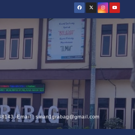
3148143. Email : sman1grabag@gmail.com