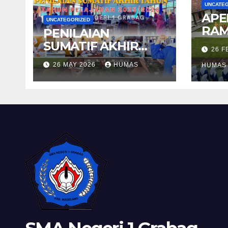
UNCATE
APE
UNCATEGORIZED
RAM
PENILAIAN
SUMATIF AKHIR
26 
TAHUN 2025/2026
26 MAY 2026
HUMAS
HUMAS