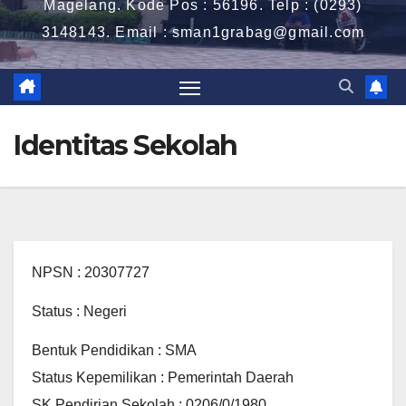
Magelang. Kode Pos : 56196. Telp : (0293)
3148143. Email : sman1grabag@gmail.com
Identitas Sekolah
NPSN : 20307727
Status : Negeri
Bentuk Pendidikan : SMA
Status Kepemilikan : Pemerintah Daerah
SK Pendirian Sekolah : 0206/0/1980