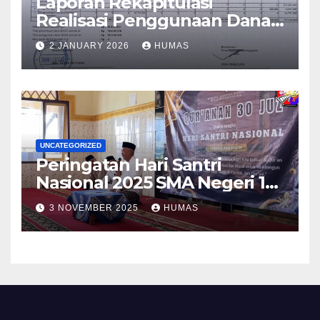
Laporan Rekapitulasi
Realisasi Penggunaan Dana
BOS Reguler Tahap 2 Tahun
2 JANUARY 2026
HUMAS
2025
UNCATEGORIZED
Peringatan Hari Santri
Nasional 2025 SMA Negeri 1
Grabag
3 NOVEMBER 2025
HUMAS