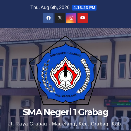
Skip
Thu. Aug 6th, 2026
4:16:24 PM
to
content
SMA Negeri 1 Grabag
Jl. Raya Grabag - Magelang, Kec. Grabag, Kab.