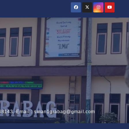
3148143. Email : sman1grabag@gmail.com