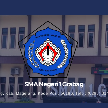
SMA Negeri 1 Grabag
ag, Kab. Magelang. Kode Pos : 56196. Telp : (0293) 