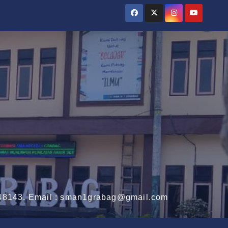
3148143. Email : sman1grabag@gmail.com