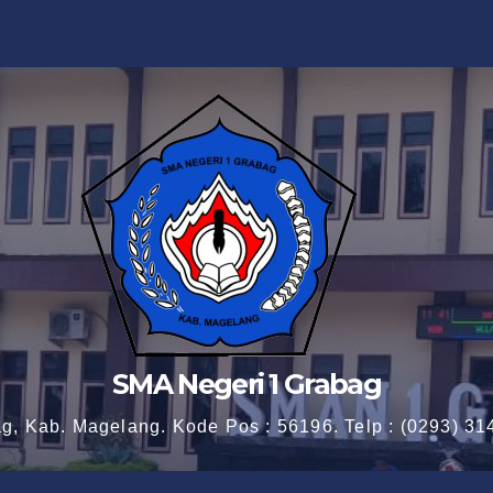
SMA Negeri 1 Grabag
ag, Kab. Magelang. Kode Pos : 56196. Telp : (0293) 