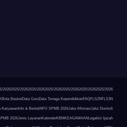
5/2026
2025/2026
2025/2026
2025/2026
2025/2026
2025/2026
2025/2026
K
Bola Basket
Data Guru
Data Tenaga Kependidikan
FAQ
FLS2N
FLS3N
n Karyawan
Info & Berita
INFO SPMB 2026
Jalur Afirmasi
Jalur Domisili
 SPMB 2026
Jenis Layanan
Kalender
KBM
KEAGAMAAN
Legalisir Ijazah