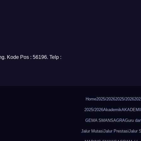
g. Kode Pos : 56196. Telp :
Home
2025/2026
2025/2026
202
2025/2026
Akademik
AKADEMI
GEMA SMANSAGRA
Guru da
Jalur Mutasi
Jalur Prestasi
Jalur