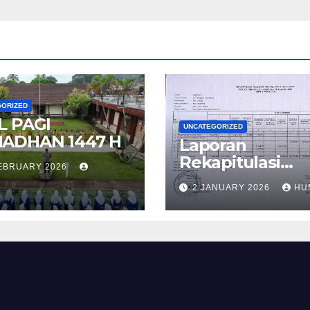
GORIZED
L PAGI
UNCATEGORIZED
ADHAN 1447 H
Laporan
Rekapitulasi
FEBRUARY 2026
Realisasi
2 JANUARY 2026
HU
Penggunaan D
BOS Reguler T
2 Tahun 2025