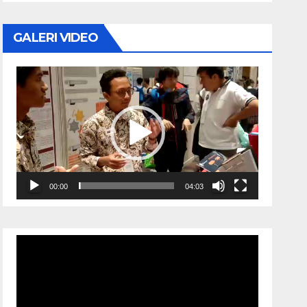
GALERI VIDEO
Video
Player
00:00
04:03