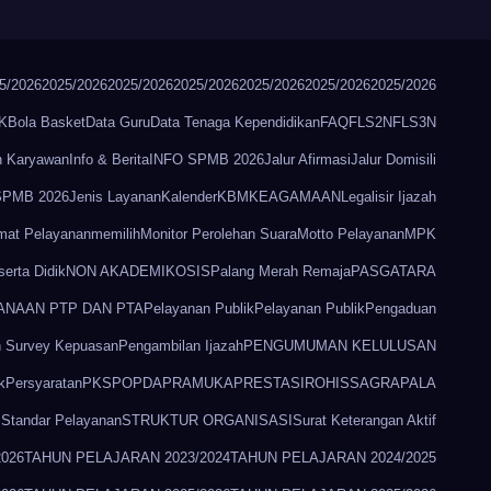
5/2026
2025/2026
2025/2026
2025/2026
2025/2026
2025/2026
2025/2026
K
Bola Basket
Data Guru
Data Tenaga Kependidikan
FAQ
FLS2N
FLS3N
n Karyawan
Info & Berita
INFO SPMB 2026
Jalur Afirmasi
Jalur Domisili
 SPMB 2026
Jenis Layanan
Kalender
KBM
KEAGAMAAN
Legalisir Ijazah
mat Pelayanan
memilih
Monitor Perolehan Suara
Motto Pelayanan
MPK
erta Didik
NON AKADEMIK
OSIS
Palang Merah Remaja
PASGATARA
ANAAN PTP DAN PTA
Pelayanan Publik
Pelayanan Publik
Pengaduan
 Survey Kepuasan
Pengambilan Ijazah
PENGUMUMAN KELULUSAN
k
Persyaratan
PKS
POPDA
PRAMUKA
PRESTASI
ROHIS
SAGRAPALA
S
Standar Pelayanan
STRUKTUR ORGANISASI
Surat Keterangan Aktif
2026
TAHUN PELAJARAN 2023/2024
TAHUN PELAJARAN 2024/2025