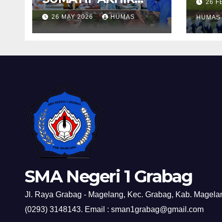
26 
TAHUN 2025/2026
26 MAY 2026
HUMAS
HUMAS
SMA Negeri 1 Grabag
Jl. Raya Grabag - Magelang, Kec. Grabag, Kab. Magelan
(0293) 3148143. Email : sman1grabag@gmail.com