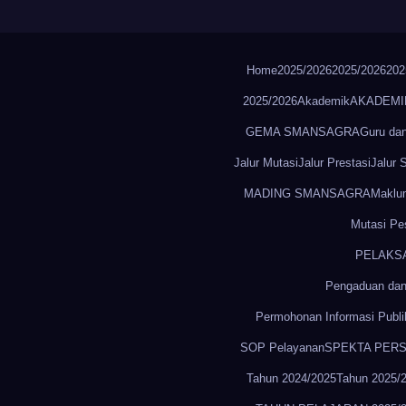
Home
2025/2026
2025/2026
202
2025/2026
Akademik
AKADEMI
GEMA SMANSAGRA
Guru da
Jalur Mutasi
Jalur Prestasi
Jalur
MADING SMANSAGRA
Maklu
Mutasi Pes
PELAKS
Pengaduan dan
Permohonan Informasi Publi
SOP Pelayanan
SPEKTA PER
Tahun 2024/2025
Tahun 2025/