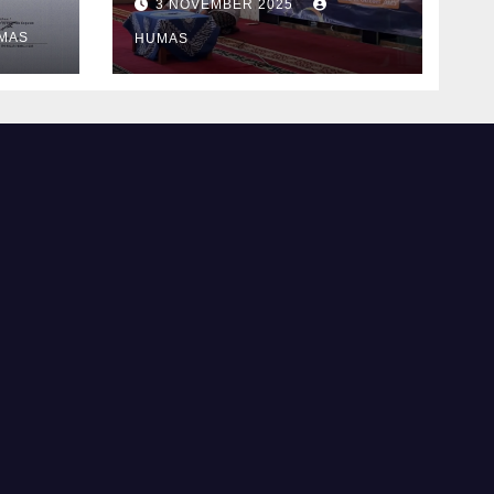
3 NOVEMBER 2025
Grabag
MAS
HUMAS
ana
ahap