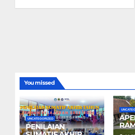
You missed
UNCATE
APE
UNCATEGORIZED
RAM
PENILAIAN
SUMATIF AKHIR