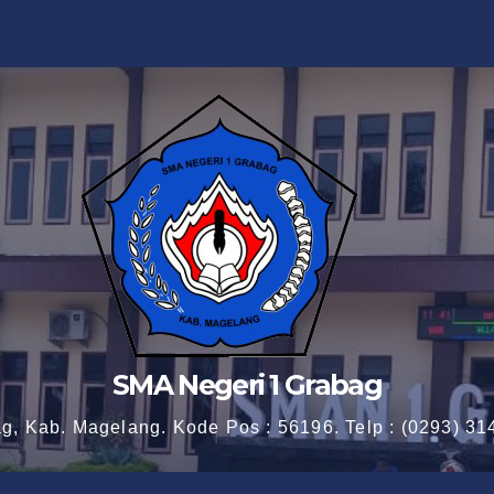
SMA Negeri 1 Grabag
ag, Kab. Magelang. Kode Pos : 56196. Telp : (0293) 