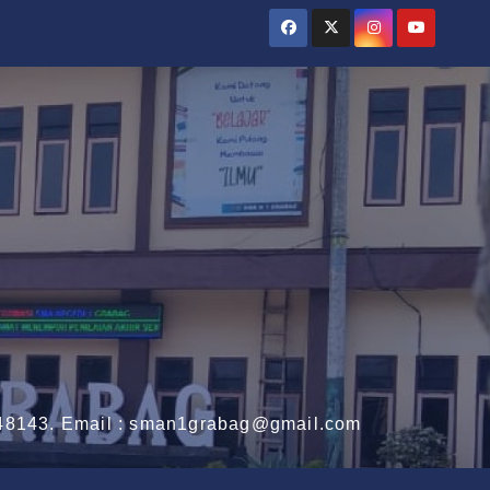
3148143. Email : sman1grabag@gmail.com