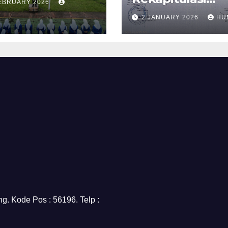
FEBRUARY 2026
Realisasi
2 JANUARY 2026
HU
Penggunaan D
BOS Reguler T
2 Tahun 2025
g. Kode Pos : 56196. Telp :